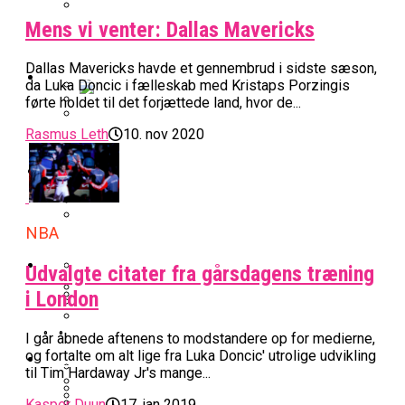
Mens vi venter: Dallas Mavericks
BK Vejen Opruster: Amerikansk Point
Warriors Forlænger Med Succestræner
Guard På Plads
Dallas Mavericks havde et gennembrud i sidste sæson,
EuroLeague
da Luka Doncic i fælleskab med Kristaps Porzingis
førte holdet til det forjættede land, hvor de...
Miami Heat Smider Skandaleramt Spiller
Rasmus Leth
10. nov 2020
Danskerne Imponerede Torsdag Aften I
På Porten
Nu Står Det Klart: Den Dag Starter
EuroLeague
Kvindebasketligaen
Basketligaen
Stjerne Akut Opereret: Misser Nøglekampe
College Er Slut: Frida Formann Fortsætter
NBA
Anders Sommer Scorer Kæmpe Trænerjob
Værløse-Komet Skifter Til Den Bedste
Karrieren I Schweiz
I EuroLeague
Podcast
Udvalgte citater fra gårsdagens træning
Spanske Række
i London
All-Star Guard Nærmer Sig Comeback
Efter Uhyggelig Skade
Podcast: “Med Lars Og Torben Som
Efter ‘The Double’: Kvindebasketligaens
Sølv Til Tobias Jensen: Bayern Er Tysk
I går åbnede aftenens to modstandere op for medierne,
Trænere, Gav Man Sig 100 Procent”
Officielt: Bakken Skal Spille Champions
MVP Rykker Til Sverige
og fortalte om alt lige fra Luka Doncic' utrolige udvikling
Video
Mester Efter To Missede Ulm-Matchbolde
til Tim Hardaway Jr's mange...
League-Kvalifikation
Kasper Duun
17. jan 2019