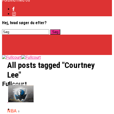
Forbind med os
Hej, hvad søger du efter?
All posts tagged "Courtney
Lee"
Basketligaen
Fullcourt
Officielt: Vejen Gafler Dansker Hos Rabbits
NBA
NBA