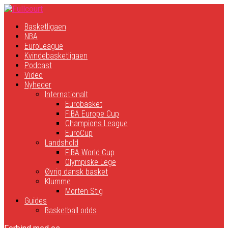
Basketligaen
NBA
EuroLeague
Kvindebasketligaen
Podcast
Video
Nyheder
Internationalt
Eurobasket
FIBA Europe Cup
Champions League
EuroCup
Landshold
FIBA World Cup
Olympiske Lege
Øvrig dansk basket
Klumme
Morten Stig
Guides
Basketball odds