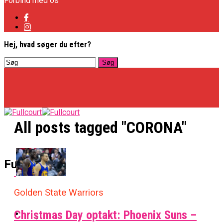
Forbind med os
Hej, hvad søger du efter?
All posts tagged "CORONA"
Basketligaen
Fullcourt
Golden State Warriors
Officielt: Vejen Gafler Dansker Hos Rabbits
NBA
Christmas Day optakt: Phoenix Suns –