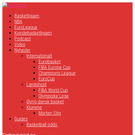
Basketligaen
NBA
EuroLeague
Kvindebasketligaen
Podcast
Video
Nyheder
Internationalt
Eurobasket
FIBA Europe Cup
Champions League
EuroCup
Landshold
FIBA World Cup
Olympiske Lege
Øvrig dansk basket
Klumme
Morten Stig
Guides
Basketball odds