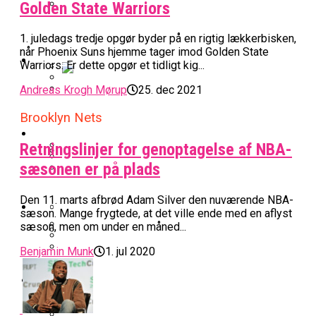
Golden State Warriors
BK Vejen Opruster: Amerikansk Point
Warriors Forlænger Med Succestræner
Guard På Plads
1. juledags tredje opgør byder på en rigtig lækkerbisken,
når Phoenix Suns hjemme tager imod Golden State
EuroLeague
Warriors. Er dette opgør et tidligt kig...
Andreas Krogh Mørup
25. dec 2021
Miami Heat Smider Skandaleramt Spiller
Danskerne Imponerede Torsdag Aften I
På Porten
Nu Står Det Klart: Den Dag Starter
Brooklyn Nets
EuroLeague
Kvindebasketligaen
Basketligaen
Retningslinjer for genoptagelse af NBA-
sæsonen er på plads
Stjerne Akut Opereret: Misser Nøglekampe
College Er Slut: Frida Formann Fortsætter
Anders Sommer Scorer Kæmpe Trænerjob
Værløse-Komet Skifter Til Den Bedste
Karrieren I Schweiz
Den 11. marts afbrød Adam Silver den nuværende NBA-
I EuroLeague
Podcast
Spanske Række
sæson. Mange frygtede, at det ville ende med en aflyst
sæson, men om under en måned...
All-Star Guard Nærmer Sig Comeback
Benjamin Munk
1. jul 2020
Efter Uhyggelig Skade
Podcast: “Med Lars Og Torben Som
Efter ‘The Double’: Kvindebasketligaens
Sølv Til Tobias Jensen: Bayern Er Tysk
Trænere, Gav Man Sig 100 Procent”
Officielt: Bakken Skal Spille Champions
MVP Rykker Til Sverige
Video
Mester Efter To Missede Ulm-Matchbolde
League-Kvalifikation