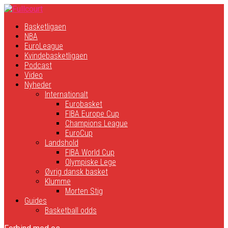
Basketligaen
NBA
EuroLeague
Kvindebasketligaen
Podcast
Video
Nyheder
Internationalt
Eurobasket
FIBA Europe Cup
Champions League
EuroCup
Landshold
FIBA World Cup
Olympiske Lege
Øvrig dansk basket
Klumme
Morten Stig
Guides
Basketball odds