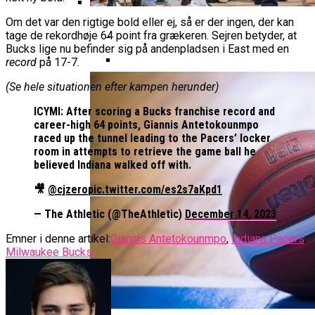
Basketball Champions League
Vanvittigt Overtidsdrama Mod
Imponerede Stort I Debut I Youth
Bakken Bears Åbner FIBA Europe
USA
Om det var den rigtige bold eller ej, så er der ingen, der kan
Champions League
Ekstra Bladet Har Købt Rettighederne
Cup Med Smalt Nederlag
Basketball-OL 2024: Se
tage de rekordhøje 64 point fra grækeren. Sejren betyder, at
Til Basketligaen
Bucks lige nu befinder sig på andenpladsen i East med en
Grupperne Og Sæt Krydser I Din
record
på 17-7.
Danske Tobias Jensen Fik
Kalender
Spilletid I Testkamp Mod
(Se hele situationen efter kampen herunder)
Bakken Bears Skuffede Og
Portland Trail Blazers
Misser Champions League-
ICYMI: After scoring a Bucks franchise record and
Gruppespil
career-high 64 points, Giannis Antetokounmpo
Medie: Lebron James Vil Stå I
raced up the tunnel leading to the Pacers’ locker
Spidsen For USA Ved OL 2024
room in attempts to retrieve the game ball he
Danske Tobias Jensen Skal Møde
believed Indiana walked off with.
Portland Trail Blazers I NBA-
🎥
@cjzero
pic.twitter.com/es2s7aKpd1
Kamp
— The Athletic (@TheAthletic)
December 14, 2023
Emner i denne artikel:
Giannis Antetokounmpo
,
Indiana Pacers
,
Milwaukee Bucks