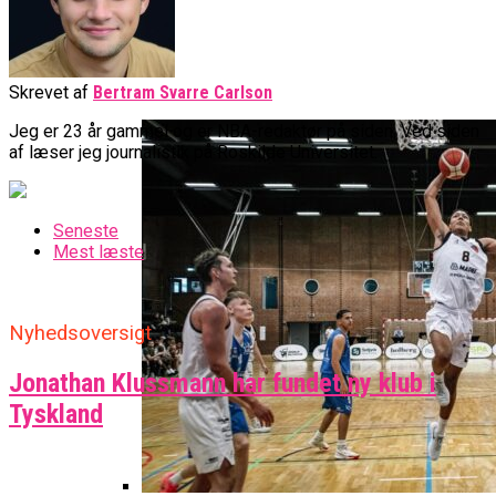
BørneBasketFonden Sender
Spændende U15-Trup Til Jr. NBA
Europe Tournament Til Sommer
Skrevet af
Bertram Svarre Carlson
Jeg er 23 år gammel og er NBA-redaktør på siden. Ved siden
af læser jeg journalistik på Roskilde Universitet.
Seneste
Mest læste
Nyhedsoversigt
Jonathan Klussmann har fundet ny klub i
Tyskland