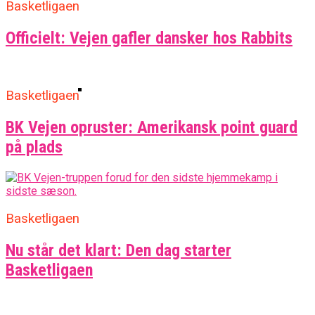
Basketligaen
Fra Drøm Til Virkelighed: Vejen
Officielt: Vejen gafler dansker hos Rabbits
Basketball Klub Rykker Op I
Basketligaen
Basketligaen
Medlemstal I Dansk Basket Boomer:
BK Vejen opruster: Amerikansk point guard
Fremgang For 12. År I Træk
på plads
Basketligaen
Nu står det klart: Den dag starter
Basketligaen