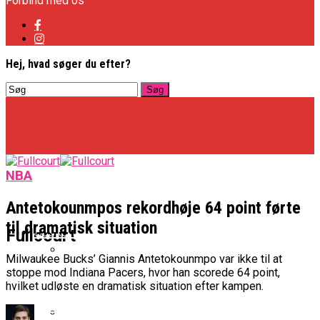
Forbind med os
Hej, hvad søger du efter?
NBA
Antetokounmpos rekordhøje 64 point førte
til dramatisk situation
Basketligaen
Fullcourt
Milwaukee Bucks’ Giannis Antetokounmpo var ikke til at
stoppe mod Indiana Pacers, hvor han scorede 64 point,
Officielt: Vejen Gafler Dansker Hos Rabbits
hvilket udløste en dramatisk situation efter kampen.
NBA