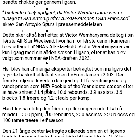
16-Årige Noah Nørgaard Slutter
Årige Udtaget Til Bruttotruppen
sendte chokbølger gennem ligaen.
Møder FC Barcelona I Minicopa Endesa´s
Emilie Hesseldal Stopper På
Olympiske Lege
Som Topscorer Til Youth
Mod Georgien
Semifinale
Landsholdet
Bakkens Supertalent
“
Tilstanden blev opdaget, da Victor Wembanyama vendte
EuroCup
Champions League
tilbage til San Antonio efter All-Star-kampen i San Francisco
“,
Ungdomspokalfinalerne: Her Er Alle
Nominerede Til Grundspillets
Dansk Landstræner Efter Misset
Bakken Bears-Stjerne Skifter Til
skrev San Antonio Spurs i pressemeddelelsen.
Vinderne
Bedste Unge Spiller
Morten Stig Jensen Om OL 2024:
EM-Slutrunde: “Vi Har Lagt
Klumme
Bundesligaen
EuroLeague Udvider Til 20 Hold:
“Vi Kan Forvente Os En Af De
Dette sker altså kort efter, at Victor Wembanyama deltog i sin
Noget Af Stien For Fremtiden”
VM 2023 All-Second Team
Morten Stig
Torsdag Jagter Noah Nørgaard
første All-Star Weekend, hvor han for første gang i karrieren
Dubai, Hapoel Og Valencia
Bedste Omgange OL
Dansk Tenerife-Talent Med Ny
Offentliggjort
Sensation Mod Mægtige Real Madrid I
blev udtaget til NBA’s All-Star-hold. Victor Wembanyama var
Træder Ind På Europas Største
Nogensinde”
Brandkamp I Youth Champions
kun i gang med sin anden sæson i ligaen, efter at han blev
Spansk U18-Kvartfinale
Ekstra Bladet Har Købt Rettighederne
Vildt Comeback Og
Scene
Bakken Bears Sender Stjernespiller
League
valgt som nummer ét i NBA-draften 2023.
Til Basketligaen
Trepointsrekord: Bakken Bears
FIBA Giver Danmark Den
Til NBA Summer League
Knækkede Porto Efter Dobbelt
Her blev han af mange eksperter betragtet som muligvis det
Dårligste Karakter For Skuffende
VM’s All Star-Hold Offentliggjort
største basketballtalent siden LeBron James i 2003. Den
Overtidsdrama
To Tidligere Basketliga-Spillere
EuroBasket-Kvalifikation
Wembanyamas EM-Deltagelse I Fare:
franske stjerne levede i den grad op til forventningerne og
Mere Europæisk Topbasket
Udtaget Til Sydsudansk OL-
Noah Nørgaard Og Tenerife Fik
vandt prisen som NBA Rookie of the Year sidste sæson efter
Der Er Mange Usikkerheder Lige Nu
BørneBasketFonden Sender
Venter: Dansk Stjerne Skifter Til
Bruttotrup
at have snittet 21,4 point, 10,6 rebounds, 3,9 assists, 3,6
En God Start På Youth
Spændende U15-Trup Til Jr. NBA
Spansk EuroCup-Klub
Tyskland Er Verdensmester For
blocks, 1,8 treere og 1,2 steals per kamp.
Champions League: “Vores Mål
Europe Tournament Til Sommer
Bakken Bears Skuffer Igen I
Her Er Den Georgiske Og Finske
Første Gang
Er At Vinde Turneringen”
Han blev samtidig den første spiller nogensinde til at nå
Europa Og Nærmer Sig Tidligt
Trup, Danmark Skal Møde I
Danmarks Kvindelandshold Skal Have
mindst 1.500 point, 700 rebounds, 250 assists, 250 blocks og
Exit
Breaking: Team USA Samler
Kampen Om En EM-Billet
100 ramte treere i en sæson.
Ny Landstræner
ALBA Berlin Siger Farvel Til
Superstjernerne Til OL 2024
Fra Drøm Til Virkelighed: Vejen
Den 21-årige center betragtes allerede som en af ligaens
EuroLeague – Skifter Til
Canada Vinder VM-Bronze Efter
Dansk Tenerife-Stortalent
bedste big men, hvilket også førte til hans første All-Star-