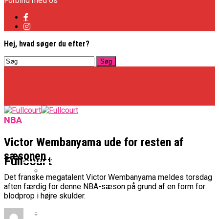
Forbind med os
Hej, hvad søger du efter?
NBA
Victor Wembanyama ude for resten af
sæsonen
Basketligaen
Fullcourt
Det franske megatalent Victor Wembanyama meldes torsdag
aften færdig for denne NBA-sæson på grund af en form for
Officielt: Vejen Gafler Dansker Hos Rabbits
blodprop i højre skulder.
NBA