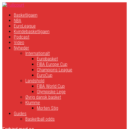
Basketligaen
NBA
EuroLeague
Kvindebasketligaen
Podcast
Video
Nyheder
Internationalt
Eurobasket
FIBA Europe Cup
Champions League
EuroCup
Landshold
FIBA World Cup
Olympiske Lege
Øvrig dansk basket
Klumme
Morten Stig
Guides
Basketball odds