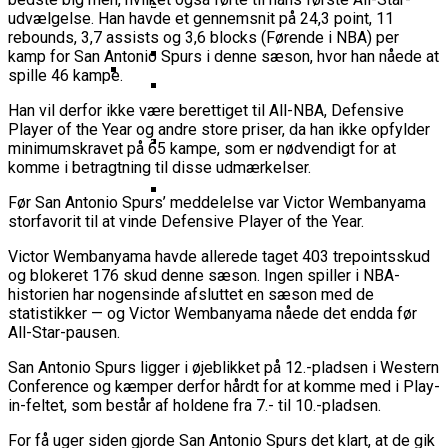
Basketball Klub Rykker Op I
Basketball Champions League
Vanvittigt Overtidsdrama Mod
Imponerede Stort I Debut I Youth
udvælgelse. Han havde et gennemsnit på 24,3 point, 11
Basketligaen
Bakken Bears Åbner FIBA Europe
USA
rebounds, 3,7 assists og 3,6 blocks (Førende i NBA) per
Champions League
Cup Med Smalt Nederlag
Basketball-OL 2024: Se
kamp for San Antonio Spurs i denne sæson, hvor han nåede at
Grupperne Og Sæt Krydser I Din
spille 46 kampe.
Danske Tobias Jensen Fik
Kalender
Medlemstal I Dansk Basket Boomer:
Han vil derfor ikke være berettiget til All-NBA, Defensive
Spilletid I Testkamp Mod
Bakken Bears Skuffede Og
Player of the Year og andre store priser, da han ikke opfylder
Fremgang For 12. År I Træk
Portland Trail Blazers
minimumskravet på 65 kampe, som er nødvendigt for at
Misser Champions League-
komme i betragtning til disse udmærkelser.
Gruppespil
Medie: Lebron James Vil Stå I
Før San Antonio Spurs’ meddelelse var Victor Wembanyama
Spidsen For USA Ved OL 2024
storfavorit til at vinde Defensive Player of the Year.
Danske Tobias Jensen Skal Møde
Portland Trail Blazers I NBA-
Victor Wembanyama havde allerede taget 403 trepointsskud
og blokeret 176 skud denne sæson. Ingen spiller i NBA-
Kamp
historien har nogensinde afsluttet en sæson med de
statistikker — og Victor Wembanyama nåede det endda før
All-Star-pausen.
San Antonio Spurs ligger i øjeblikket på 12.-pladsen i Western
Conference og kæmper derfor hårdt for at komme med i Play-
in-feltet, som består af holdene fra 7.- til 10.-pladsen.
For få uger siden gjorde San Antonio Spurs det klart, at de gik