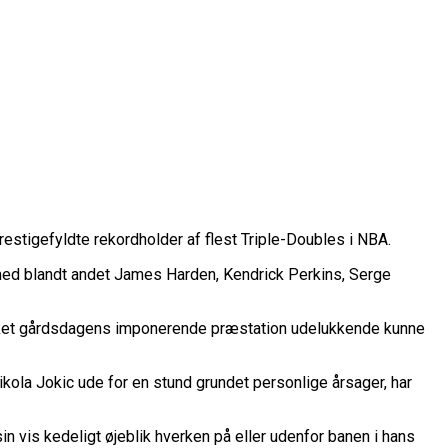
tigefyldte rekordholder af flest Triple-Doubles i NBA.
rope Cup
 med blandt andet James Harden, Kendrick Perkins, Serge
finale
vilket gårdsdagens imponerende præstation udelukkende kunne
or Fremtiden”
n
kola Jokic ude for en stund grundet personlige årsager, har
vartfinale
kation
in vis kedeligt øjeblik hverken på eller udenfor banen i hans