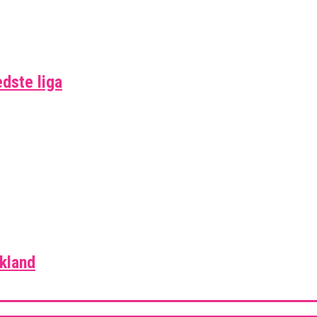
edste liga
skland