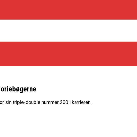
storiebøgerne
os Rabbits
r sin triple-double nummer 200 i karrieren.
oint Guard På Plads
træner