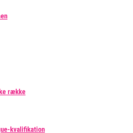
aen
ske række
ue-kvalifikation