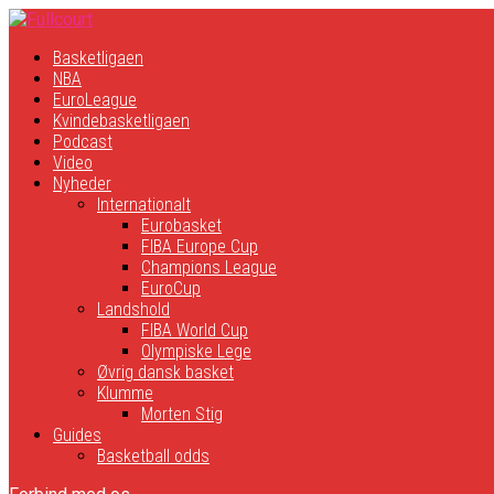
Basketligaen
NBA
EuroLeague
Kvindebasketligaen
Podcast
Video
Nyheder
Internationalt
Eurobasket
FIBA Europe Cup
Champions League
EuroCup
Landshold
FIBA World Cup
Olympiske Lege
Øvrig dansk basket
Klumme
Morten Stig
Guides
Basketball odds