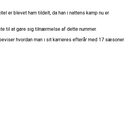
belt Overtidsdrama
nge OL Nogensinde”
ropas Største Scene
tel er blevet ham tildelt, da han i nattens kamp nu er
Billet
e til at gøre sig tilnærmelse af dette nummer.
es Mål Er At Vinde Turneringen”
Klub
beviser hvordan man i sit karrieres efterår med 17 sæsoner
Til Sommer
ue
League