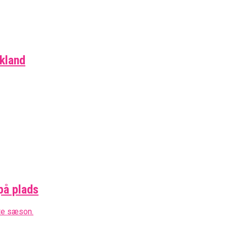
ymring Hos Zalgiris-Træner: Det Er Unfair For Spiller
skland
på plads