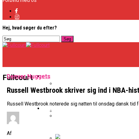
Forbind med os
Hej, hvad søger du efter?
Basketligaen
Denver Nuggets
Fullcourt
Russell Westbrook skriver sig ind i NBA-hi
Officielt: Vejen Gafler Dansker H
Russell Westbrook noterede sig natten til onsdag dansk tid fo
NBA
BK Vejen Opruster: Amerikansk P
Warriors Forlænger Med Succes
Af