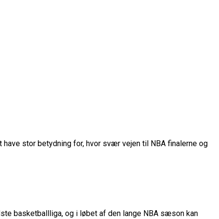
rope Cup
finale
 have stor betydning for, hvor svær vejen til NBA finalerne og
or Fremtiden”
n
vartfinale
kation
dste basketballliga, og i løbet af den lange NBA sæson kan