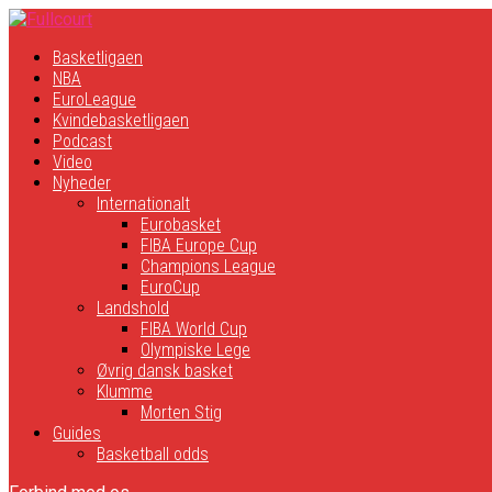
Basketligaen
NBA
EuroLeague
Kvindebasketligaen
Podcast
Video
Nyheder
Internationalt
Eurobasket
FIBA Europe Cup
Champions League
EuroCup
Landshold
FIBA World Cup
Olympiske Lege
Øvrig dansk basket
Klumme
Morten Stig
Guides
Basketball odds