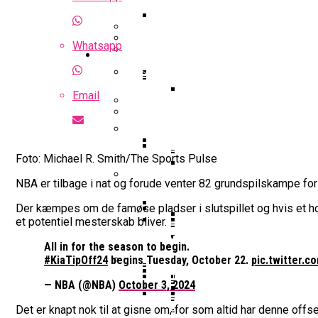
Optakt Til Bakken Bears – MHP 
Highlights: Finland – Danmark
Uhørt Højt Niveau: Noah Nø
Whatsapp
Guides
Falcon Dominerer Årets Hold I K
Podcast: Bakken Bears Jagter P
Basketball odds
Eurobasket
Gustav Knudsen Efter Sejr Mod G
Email
NBA-Scouts Holder Øje: No
Wembanyamas EM-Deltag
Landshold
Landshold: Danmark Bankede Ko
Iffe Lundberg: “Det Er En Kæmp
FIBA Europe Cup
Foto: Michael R. Smith/The Sports Pulse
College Er Slut: Frida Form
Interview Med Allan Foss: T
Succesfuld Operation:
NBA er tilbage i nat og forude venter 82 grundspilskampe for 
Gustav Knudsen Og Spir
FIBA World Cup
Video: August Møller Og Unicaja
Der kæmpes om de famøse pladser i slutspillet og hvis et hold
Champions League
et potentiel mesterskab bliver.
Bakken Bears-Stjerne Skifte
Emilie Hesseldal Stopper P
Dansk Landstræner Efte
All in for the season to begin.
Interview Med Allan Fo
Bakkens Supertalent No
Øvrig dansk basket
#KiaTipOff24
begins Tuesday, October 22.
pic.twitter.c
16-Årige Noah Nørgaar
Olympiske Lege
— NBA (@NBA)
October 3, 2024
EuroCup
Bakken Bears Sender Stjern
Torsdag Jagter Noah Nørgaa
Ungdomspokalfinalerne: Her
FIBA Giver Danmark Den
Det er knapt nok til at gisne om, for som altid har denne of
VM 2023 All-Second Te