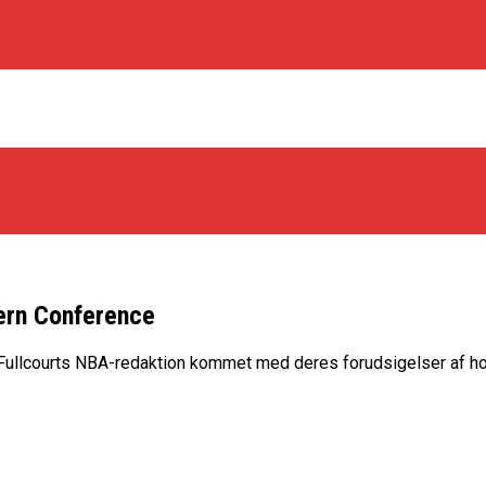
tern Conference
os Rabbits
 Fullcourts NBA-redaktion kommet med deres forudsigelser af ho
oint Guard På Plads
træner