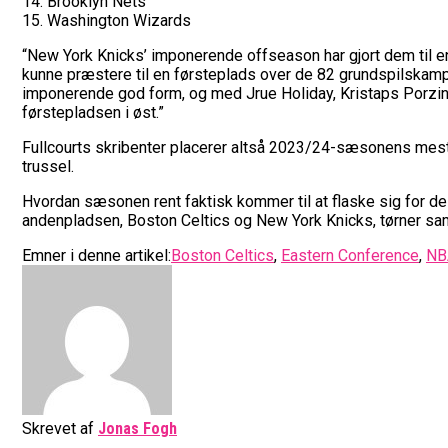
14. Brooklyn Nets
15. Washington Wizards
“New York Knicks’ imponerende offseason har gjort dem til e
kunne præstere til en førsteplads over de 82 grundspilskampe
imponerende god form, og med Jrue Holiday, Kristaps Porzing
førstepladsen i øst.”
Fullcourts skribenter placerer altså 2023/24-sæsonens mest
trussel.
Hvordan sæsonen rent faktisk kommer til at flaske sig for de 1
andenpladsen, Boston Celtics og New York Knicks, tørner s
Emner i denne artikel:
Boston Celtics
,
Eastern Conference
,
NB
Skrevet af
Jonas Fogh