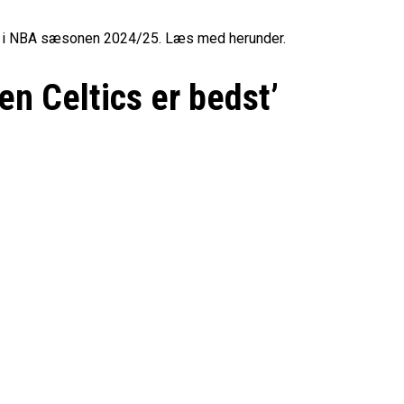
belt Overtidsdrama
nge OL Nogensinde”
ropas Største Scene
 sig i NBA sæsonen 2024/25. Læs med herunder.
Billet
en Celtics er bedst’
es Mål Er At Vinde Turneringen”
Klub
Til Sommer
ue
League