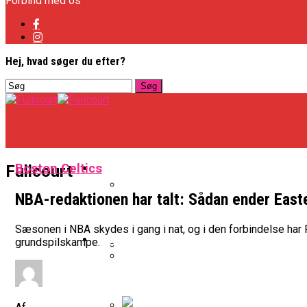
Forbind med os
Hej, hvad søger du efter?
Basketligaen
Boston Celtics
Fullcourt
NBA-redaktionen har talt: Sådan ender Eas
Officielt: Vejen Gafler Dansker H
Sæsonen i NBA skydes i gang i nat, og i den forbindelse har
NBA
grundspilskampe.
BK Vejen Opruster: Amerikansk P
Warriors Forlænger Med Succes