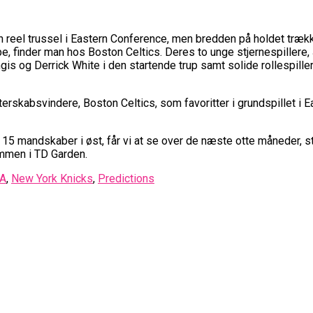
n reel trussel i Eastern Conference, men bredden på holdet træk
, finder man hos Boston Celtics. Deres to unge stjernespillere, 
is og Derrick White i den startende trup samt solide rollespill
erskabsvindere, Boston Celtics, som favoritter i grundspillet 
5 mandskaber i øst, får vi at se over de næste otte måneder, star
ammen i TD Garden.
A
,
New York Knicks
,
Predictions