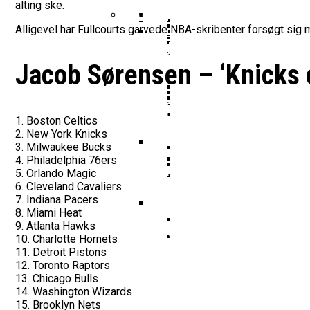
Vildt Comeback Og Tre
Morten Stig Jensen Om
alting ske.
Dansk Tenerife-Talent
Klumme
EuroLeague Udvider Til
Morten Stig
Alligevel har Fullcourts garvede NBA-skribenter forsøgt sig
Wembanyamas EM-Deltagelse
Ekstra Bladet Har Købt Rett
Her Er Den Georgiske 
VM’s All Star-Hold Offe
Bakken Bears Skuffer I
To Tidligere Basketlig
Jacob Sørensen – ‘Knicks o
Noah Nørgaard Og Tener
Mere Europæisk Topbask
Danmarks Kvindelandshold 
BørneBasketFonden Sender 
Tyskland Er Verdensme
Bakken Bears Åbner FI
1. Boston Celtics
Breaking: Team USA Sa
Dansk Tenerife-Stortal
2. New York Knicks
ALBA Berlin Siger Farv
3. Milwaukee Bucks
4. Philadelphia 76ers
Fra Drøm Til Virkelighed: V
5. Orlando Magic
Canada Vinder VM-Bron
6. Cleveland Cavaliers
Basketball-OL 2024: Se
Bakken Bears Skuffede
7. Indiana Pacers
Danske Tobias Jensen F
8. Miami Heat
9. Atlanta Hawks
Medlemstal I Dansk Basket 
10. Charlotte Hornets
Medie: Lebron James V
11. Detroit Pistons
Danske Tobias Jensen 
12. Toronto Raptors
13. Chicago Bulls
14. Washington Wizards
15. Brooklyn Nets