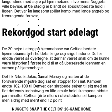
16-Årige Noah Nørgaard Slutter
Årige Udtaget Til Bruttotruppen
lange stime med sejre på hjemmebane i live mens Nuggets
Møder FC Barcelona I Minicopa Endesa´s
Emilie Hesseldal Stopper På
Olympiske Lege
ville bevise, at de stadig er blandt de absolut bedste hold i
Som Topscorer Til Youth
Mod Georgien
Semifinale
Landsholdet
Bakkens Supertalent
EuroCup
ligaen. Det var en langsomtspillet kamp, med lange angreb og
Champions League
Ungdomspokalfinalerne: Her Er Alle
Nominerede Til Grundspillets
fremragende forsvar.
Dansk Landstræner Efter Misset
Bakken Bears-Stjerne Skifter Til
Vinderne
Bedste Unge Spiller
Morten Stig Jensen Om OL 2024:
EM-Slutrunde: “Vi Har Lagt
Klumme
Bundesligaen
EuroLeague Udvider Til 20 Hold:
“Vi Kan Forvente Os En Af De
Rekordgod start ødelagt
Noget Af Stien For Fremtiden”
VM 2023 All-Second Team
Morten Stig
Torsdag Jagter Noah Nørgaard
Dubai, Hapoel Og Valencia
Bedste Omgange OL
Dansk Tenerife-Talent Med Ny
Offentliggjort
Sensation Mod Mægtige Real Madrid I
Træder Ind På Europas Største
Nogensinde”
Brandkamp I Youth Champions
Spansk U18-Kvartfinale
Ekstra Bladet Har Købt Rettighederne
Vildt Comeback Og
Scene
Bakken Bears Sender Stjernespiller
League
De 20 sejre i streg på hjemmebane var Celtics bedste
Til Basketligaen
Trepointsrekord: Bakken Bears
FIBA Giver Danmark Den
Til NBA Summer League
hjemmebanestart i holdets lange sejrsrige historie. De har
Knækkede Porto Efter Dobbelt
Dårligste Karakter For Skuffende
VM’s All Star-Hold Offentliggjort
endda været så overlegne, at der har været snak om de kunne
Overtidsdrama
To Tidligere Basketliga-Spillere
være historiens første hold til at gå ubesejrede igennem en
EuroBasket-Kvalifikation
Wembanyamas EM-Deltagelse I Fare:
Mere Europæisk Topbasket
Udtaget Til Sydsudansk OL-
sæson på hjemmebane.
Noah Nørgaard Og Tenerife Fik
Der Er Mange Usikkerheder Lige Nu
BørneBasketFonden Sender
Venter: Dansk Stjerne Skifter Til
Bruttotrup
En God Start På Youth
Det fik Nikola Jokic, Jamal Murray og resten af de
Spændende U15-Trup Til Jr. NBA
Spansk EuroCup-Klub
Tyskland Er Verdensmester For
forsvarende mestre dog sat en stopper for i nat. Kampen
Champions League: “Vores Mål
Europe Tournament Til Sommer
Bakken Bears Skuffer Igen I
Her Er Den Georgiske Og Finske
Første Gang
endte 102-100 til Denver, der skrabede sejren til sig med en
Er At Vinde Turneringen”
Europa Og Nærmer Sig Tidligt
flot defensiv indsats og en lille smule held i kampens sidste
Trup, Danmark Skal Møde I
Danmarks Kvindelandshold Skal Have
Exit
Breaking: Team USA Samler
par minutter. Celtics førte ellers i størstedelen af kampen
Kampen Om En EM-Billet
Ny Landstræner
men aldrig med mere end 12 point.
ALBA Berlin Siger Farvel Til
Superstjernerne Til OL 2024
Fra Drøm Til Virkelighed: Vejen
EuroLeague – Skifter Til
Canada Vinder VM-Bronze Efter
NUGGETS SNAP THE CELTICS' 20-GAME HOME
Dansk Tenerife-Stortalent