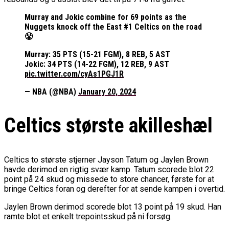
Murray and Jokic combine for 69 points as the
Nuggets knock off the East #1 Celtics on the road
😤
Murray: 35 PTS (15-21 FGM), 8 REB, 5 AST
Jokic: 34 PTS (14-22 FGM), 12 REB, 9 AST
pic.twitter.com/cyAs1PGJ1R
— NBA (@NBA)
January 20, 2024
Celtics største akilleshæl
Celtics to største stjerner Jayson Tatum og Jaylen Brown
havde derimod en rigtig svær kamp. Tatum scorede blot 22
point på 24 skud og missede to store chancer, første for at
bringe Celtics foran og derefter for at sende kampen i overtid.
Jaylen Brown derimod scorede blot 13 point på 19 skud. Han
ramte blot et enkelt trepointsskud på ni forsøg.