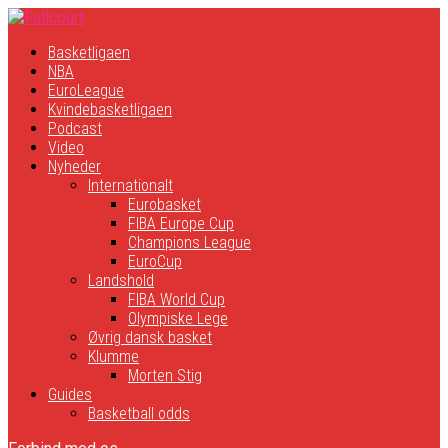
Basketligaen
NBA
EuroLeague
Kvindebasketligaen
Podcast
Video
Nyheder
Internationalt
Eurobasket
FIBA Europe Cup
Champions League
EuroCup
Landshold
FIBA World Cup
Olympiske Lege
Øvrig dansk basket
Klumme
Morten Stig
Guides
Basketball odds