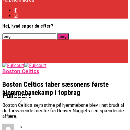
Forbind med os
Hej, hvad søger du efter?
Boston Celtics
Boston Celtics taber sæsonens første
hjemmebanekamp i topbrag
Basketligaen
Fullcourt
Boston Celtics sejrsstime på hjemmebane blev i nat brudt af
de forsvarende mestre fra Denver Nuggets i en spændende
Officielt: Vejen Gafler Dansker Hos Rabbits
affære.
NBA