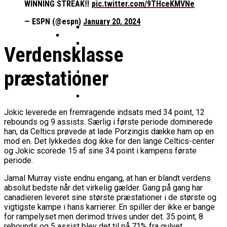
Basketball Klub Rykker Op I
Basketball Champions League
Vanvittigt Overtidsdrama Mod
WINNING STREAK‼️
pic.twitter.com/9THceKMVNe
Imponerede Stort I Debut I Youth
Basketligaen
Bakken Bears Åbner FIBA Europe
USA
Champions League
— ESPN (@espn)
January 20, 2024
Cup Med Smalt Nederlag
Basketball-OL 2024: Se
Grupperne Og Sæt Krydser I Din
Danske Tobias Jensen Fik
Kalender
Verdensklasse
Medlemstal I Dansk Basket Boomer:
Spilletid I Testkamp Mod
Bakken Bears Skuffede Og
Fremgang For 12. År I Træk
Portland Trail Blazers
præstationer
Misser Champions League-
Gruppespil
Medie: Lebron James Vil Stå I
Spidsen For USA Ved OL 2024
Jokic leverede en fremragende indsats med 34 point, 12
Danske Tobias Jensen Skal Møde
rebounds og 9 assists. Særlig i første periode dominerede
Portland Trail Blazers I NBA-
han, da Celtics prøvede at lade Porzingis dække ham op en
Kamp
mod en. Det lykkedes dog ikke for den lange Celtics-center
og Jokic scorede 15 af sine 34 point i kampens første
periode.
Jamal Murray viste endnu engang, at han er blandt verdens
absolut bedste når det virkelig gælder. Gang på gang har
canadieren leveret sine største præstationer i de største og
vigtigste kampe i hans karrierer. En spiller der ikke er bange
for rampelyset men derimod trives under det. 35 point, 8
rebounds og 5 assist blev det til på 71% fra gulvet.