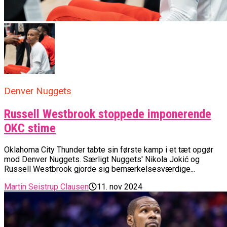
Denver Nuggets
Russell Westbrook stoppede imponerende
OKC stime
Oklahoma City Thunder tabte sin første kamp i et tæt opgør
mod Denver Nuggets. Særligt Nuggets' Nikola Jokić og
Russell Westbrook gjorde sig bemærkelsesværdige...
Martin Seistrup Clausen
11. nov 2024