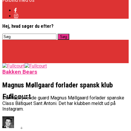
Forbind med os
Hej, hvad søger du efter?
Bakken Bears
Magnus Møllgaard forlader spansk klub
Basketligaen
Fullcourt
Den højtflyvende guard Magnus Møllgaard forlader spanske
Class Bàsquet Sant Antoni. Det har klubben meldt ud på
Instagram.
Officielt: Vejen Gafler Dansker Hos Rabbits
NBA