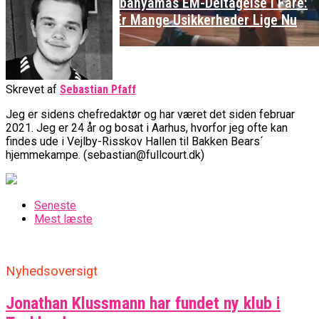
Wembanyamas EM-Deltagelse I Fare:
Der Er Mange Usikkerheder Lige Nu
Danske Tobias Jensen Skal Møde
Danmarks Kvindelandshold Skal Have
Portland Trail Blazers I NBA-
Skrevet af
Sebastian Pfaff
Ny Landstræner
Kamp
Jeg er sidens chefredaktør og har været det siden februar
2021. Jeg er 24 år og bosat i Aarhus, hvorfor jeg ofte kan
findes ude i Vejlby-Risskov Hallen til Bakken Bears´
hjemmekampe. (sebastian@fullcourt.dk)
Seneste
Mest læste
Nyhedsoversigt
Jonathan Klussmann har fundet ny klub i