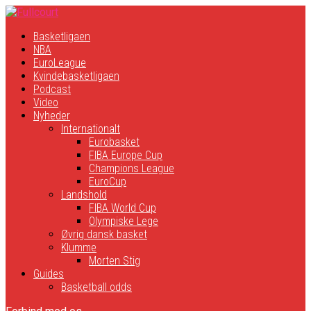
Basketligaen
NBA
EuroLeague
Kvindebasketligaen
Podcast
Video
Nyheder
Internationalt
Eurobasket
FIBA Europe Cup
Champions League
EuroCup
Landshold
FIBA World Cup
Olympiske Lege
Øvrig dansk basket
Klumme
Morten Stig
Guides
Basketball odds