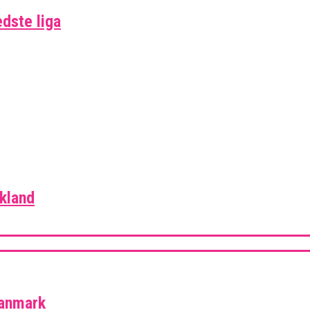
edste liga
skland
Danmark