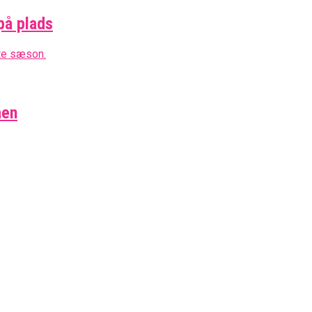
på plads
aen