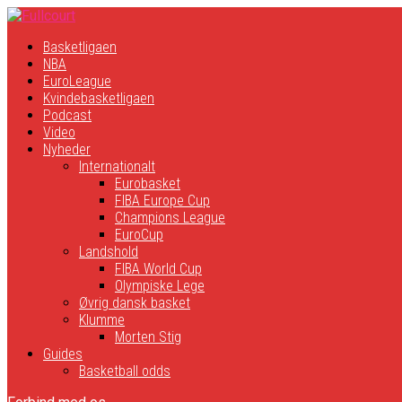
Basketligaen
NBA
EuroLeague
Kvindebasketligaen
Podcast
Video
Nyheder
Internationalt
Eurobasket
FIBA Europe Cup
Champions League
EuroCup
Landshold
FIBA World Cup
Olympiske Lege
Øvrig dansk basket
Klumme
Morten Stig
Guides
Basketball odds