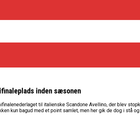
mifinaleplads inden sæsonen
os Rabbits
mifinalenederlaget til italienske Scandone Avellino, der blev st
kken kun bagud med et point samlet, men her gik de dog i stå og 
oint Guard På Plads
træner