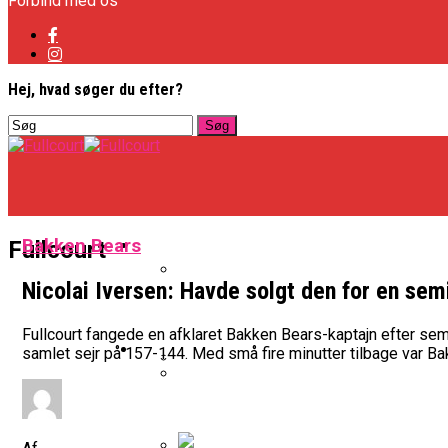
Forbind med os
Hej, hvad søger du efter?
Basketligaen
Bakken Bears
Fullcourt
Nicolai Iversen: Havde solgt den for en se
Officielt: Vejen Gafler Dansker H
Fullcourt fangede en afklaret Bakken Bears-kaptajn efter se
NBA
samlet sejr på 157-144. Med små fire minutter tilbage var Ba
BK Vejen Opruster: Amerikansk P
Warriors Forlænger Med Succes