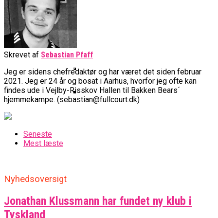
Basketball Klub Rykker Op I
Basketball Champions League
Vanvittigt Overtidsdrama Mod
Imponerede Stort I Debut I Youth
Basketligaen
Bakken Bears Åbner FIBA Europe
USA
Champions League
Cup Med Smalt Nederlag
Basketball-OL 2024: Se
Grupperne Og Sæt Krydser I Din
Danske Tobias Jensen Fik
Kalender
Medlemstal I Dansk Basket Boomer:
Skrevet af
Sebastian Pfaff
Spilletid I Testkamp Mod
Bakken Bears Skuffede Og
Fremgang For 12. År I Træk
Portland Trail Blazers
Jeg er sidens chefredaktør og har været det siden februar
Misser Champions League-
2021. Jeg er 24 år og bosat i Aarhus, hvorfor jeg ofte kan
Gruppespil
Medie: Lebron James Vil Stå I
findes ude i Vejlby-Risskov Hallen til Bakken Bears´
hjemmekampe. (sebastian@fullcourt.dk)
Spidsen For USA Ved OL 2024
Danske Tobias Jensen Skal Møde
Portland Trail Blazers I NBA-
Seneste
Kamp
Mest læste
Nyhedsoversigt
Jonathan Klussmann har fundet ny klub i
Tyskland