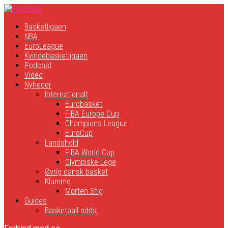
Basketligaen
NBA
EuroLeague
Kvindebasketligaen
Podcast
Video
Nyheder
Internationalt
Eurobasket
FIBA Europe Cup
Champions League
EuroCup
Landshold
FIBA World Cup
Olympiske Lege
Øvrig dansk basket
Klumme
Morten Stig
Guides
Basketball odds