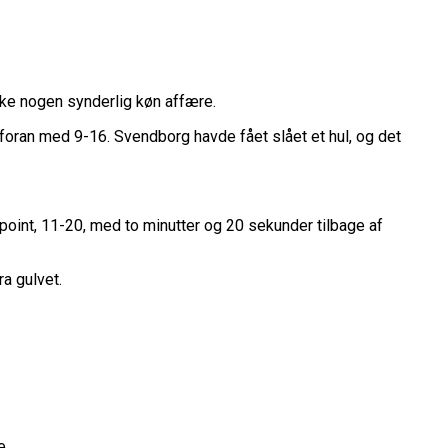
belt Overtidsdrama
nge OL Nogensinde”
ropas Største Scene
Billet
kke nogen synderlig køn affære.
es Mål Er At Vinde Turneringen”
Klub
foran med 9-16. Svendborg havde fået slået et hul, og det
Til Sommer
ue
League
point, 11-20, med to minutter og 20 sekunder tilbage af
a gulvet.
e.