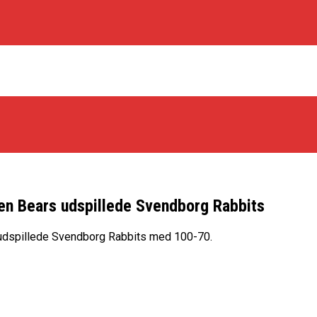
ken Bears udspillede Svendborg Rabbits
os Rabbits
 udspillede Svendborg Rabbits med 100-70.
oint Guard På Plads
træner