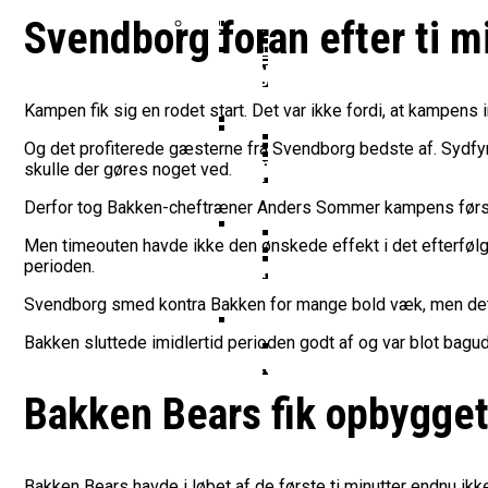
Vildt Comeback Og Tre
Morten Stig Jensen Om
Dansk Tenerife-Talent
Klumme
Svendborg foran efter ti m
EuroLeague Udvider Til
Morten Stig
Wembanyamas EM-Deltagelse
Ekstra Bladet Har Købt Rett
Her Er Den Georgiske 
VM’s All Star-Hold Offe
Bakken Bears Skuffer I
To Tidligere Basketlig
Kampen fik sig en rodet start. Det var ikke fordi, at kampen
Noah Nørgaard Og Tener
Mere Europæisk Topbask
Og det profiterede gæsterne fra Svendborg bedste af. Sydfynb
Danmarks Kvindelandshold 
skulle der gøres noget ved.
BørneBasketFonden Sender 
Tyskland Er Verdensme
Bakken Bears Åbner FI
Breaking: Team USA Sa
Dansk Tenerife-Stortal
Derfor tog Bakken-cheftræner Anders Sommer kampens først
ALBA Berlin Siger Farv
Men timeouten havde ikke den ønskede effekt i det efterfølge
perioden.
Fra Drøm Til Virkelighed: V
Canada Vinder VM-Bron
Basketball-OL 2024: Se
Bakken Bears Skuffede
Svendborg smed kontra Bakken for mange bold væk, men det var
Danske Tobias Jensen F
Bakken sluttede imidlertid perioden godt af og var blot bagud
Medlemstal I Dansk Basket 
Medie: Lebron James V
Bakken Bears fik opbygg
Danske Tobias Jensen 
Bakken Bears havde i løbet af de første ti minutter endnu ikke