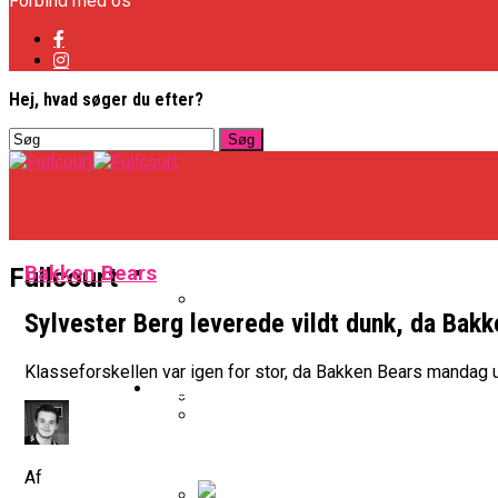
Forbind med os
Hej, hvad søger du efter?
Basketligaen
Bakken Bears
Fullcourt
Sylvester Berg leverede vildt dunk, da Bak
Officielt: Vejen Gafler Dansker H
Klasseforskellen var igen for stor, da Bakken Bears mandag
NBA
BK Vejen Opruster: Amerikansk P
Warriors Forlænger Med Succes
Af