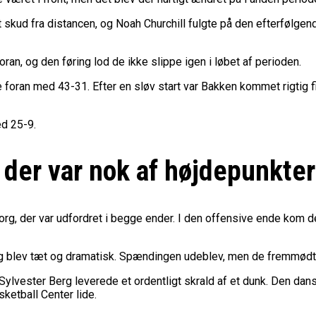
skud fra distancen, og Noah Churchill fulgte på den efterfølge
ran, og den føring lod de ikke slippe igen i løbet af perioden.
e foran med 43-31. Efter en sløv start var Bakken kommet rigtig f
ed 25-9.
der var nok af højdepunkter
dborg, der var udfordret i begge ender. I den offensive ende kom 
g blev tæt og dramatisk. Spændingen udeblev, men de fremmødte f
ylvester Berg leverede et ordentligt skrald af et dunk. Den dan
ketball Center lide.