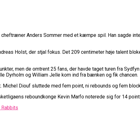
gs cheftræner Anders Sommer med et kæmpe spil. Han sagde intet, m
ndreas Holst, der stjal fokus. Det 209 centimeter høje talent bl
ter, men de omtrent 25 fans, der havde taget turen fra Sydfyn 
alle Dyrholm og William Jelle kom ind fra bænken og fik chancen.
Michel Diouf sluttede med fem point, ni rebounds og fem blocks
sketligaens reboundkonge Kevin Marfo noterede sig for 14 point
 Rabbits