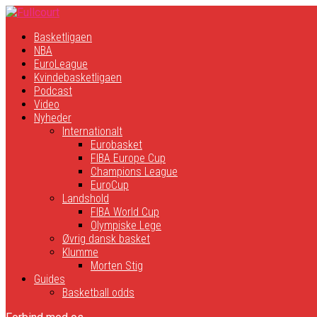
Basketligaen
NBA
EuroLeague
Kvindebasketligaen
Podcast
Video
Nyheder
Internationalt
Eurobasket
FIBA Europe Cup
Champions League
EuroCup
Landshold
FIBA World Cup
Olympiske Lege
Øvrig dansk basket
Klumme
Morten Stig
Guides
Basketball odds