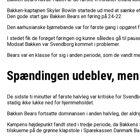
Bakken-kaptajnen Skyler Bowlin startede ud med at sænke et 
Den gode start gav Bakken Bears en føring på 24-22.
Den aarhusianske bjørnebande var for første gang i opgøret fo
I stedet fik de forøget føringen og kunne således gå til paus
Modsat Bakken var Svendborg kommet i problemer.
Bears var en klasse for sig i anden periode, som de vandt m
Spændingen udeblev, men 
De sidste ti minutter af første halvleg var kritiske for Sven
stadig ikke lukke ned for hjemmeholdet.
Bakken Bears fortsatte dominansen i anden halvleg, der aldri
Kampens højdepunkt fandt sted i tredje periode, da Bakkens S
tilskuerne på de grønne klapstole i Sparekassen Danmark Bas