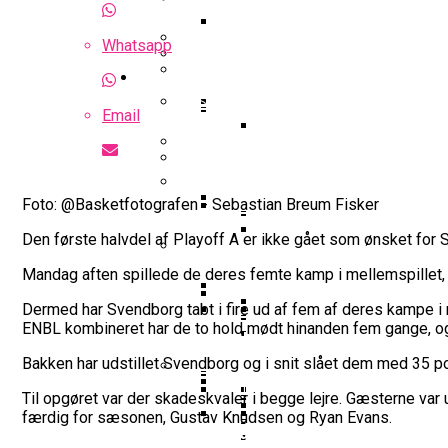
Optakt Til Bakken Bears – MHP 
Highlights: Finland – Danmark
Whatsapp
Uhørt Højt Niveau: Noah Nø
Guides
Falcon Dominerer Årets Hold I K
Podcast: Bakken Bears Jagter P
Basketball odds
Eurobasket
Gustav Knudsen Efter Sejr Mod G
Email
NBA-Scouts Holder Øje: No
Wembanyamas EM-Deltag
Landshold
Landshold: Danmark Bankede Ko
Iffe Lundberg: “Det Er En Kæmp
FIBA Europe Cup
Foto: @Basketfotografen - Sebastian Breum Fisker
College Er Slut: Frida Form
Den første halvdel af Playoff A er ikke gået som ønsket for
Interview Med Allan Foss: T
Succesfuld Operation:
Gustav Knudsen Og Spir
Mandag aften spillede de deres femte kamp i mellemspillet,
FIBA World Cup
Video: August Møller Og Unicaja
Champions League
Dermed har Svendborg tabt i fire ud af fem af deres kampe i
Bakken Bears-Stjerne Skifte
ENBL kombineret har de to hold mødt hinanden fem gange, o
Emilie Hesseldal Stopper P
Dansk Landstræner Efte
Interview Med Allan Fo
Bakkens Supertalent No
Øvrig dansk basket
Bakken har udstillet Svendborg og i snit slået dem med 35 p
16-Årige Noah Nørgaar
Olympiske Lege
Til opgøret var der skadeskvaler i begge lejre. Gæsterne va
EuroCup
Bakken Bears Sender Stjern
færdig for sæsonen, Gustav Knudsen og Ryan Evans.
Torsdag Jagter Noah Nørgaa
Ungdomspokalfinalerne: Her
FIBA Giver Danmark Den
VM 2023 All-Second Te