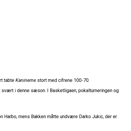
rope Cup
rt tabte
Kaninerne
stort med cifrene 100-70.
finale
 svært i denne sæson. I Basketligaen, pokalturneringen og
or Fremtiden”
n
ton Harbo, mens Bakken måtte undvære Darko Jukic, der er
vartfinale
kation