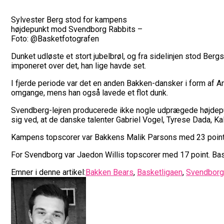
Sylvester Berg stod for kampens
højdepunkt mod Svendborg Rabbits –
Foto: @Basketfotografen
Dunket udløste et stort jubelbrøl, og fra sidelinjen stod Ber
imponeret over det, han lige havde set.
I fjerde periode var det en anden Bakken-dansker i form af A
omgange, mens han også lavede et flot dunk.
Svendberg-lejren producerede ikke nogle udprægede højdepunk
sig ved, at de danske talenter Gabriel Vogel, Tyrese Dada, K
Kampens topscorer var Bakkens Malik Parsons med 23 point. 
For Svendborg var Jaedon Willis topscorer med 17 point. Ba
Emner i denne artikel:
Bakken Bears
,
Basketligaen
,
Svendborg