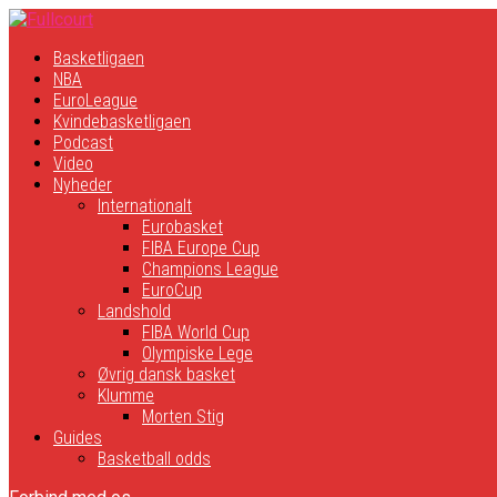
Basketligaen
NBA
EuroLeague
Kvindebasketligaen
Podcast
Video
Nyheder
Internationalt
Eurobasket
FIBA Europe Cup
Champions League
EuroCup
Landshold
FIBA World Cup
Olympiske Lege
Øvrig dansk basket
Klumme
Morten Stig
Guides
Basketball odds