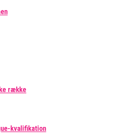
aen
ske række
ue-kvalifikation