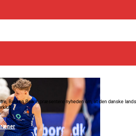
re, Bakken Bears, præsentere nyheden om, at den danske landsho
rklub.
træner