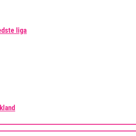
edste liga
skland