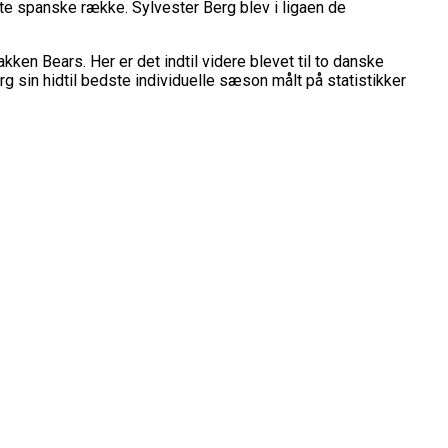
belt Overtidsdrama
nge OL Nogensinde”
e spanske række. Sylvester Berg blev i ligaen de
ropas Største Scene
ken Bears. Her er det indtil videre blevet til to danske
Billet
sin hidtil bedste individuelle sæson målt på statistikker
es Mål Er At Vinde Turneringen”
Klub
Til Sommer
ue
League