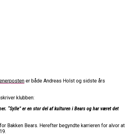
rænerposten
er både Andreas Holst og sidste års
rope Cup
finale
skriver klubben:
or Fremtiden”
r. “Sylle” er en stor del af kulturen i Bears og har været det
n
for Bakken Bears. Herefter begyndte karrieren for alvor at
19.
vartfinale
kation