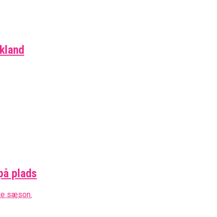
skland
på plads