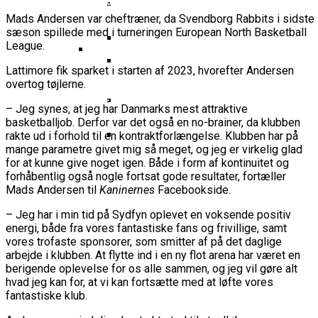
Basketball Klub Rykker Op I
Basketball Champions League
Vanvittigt Overtidsdrama Mod
Imponerede Stort I Debut I Youth
Basketligaen
Bakken Bears Åbner FIBA Europe
Mads Andersen var cheftræner, da Svendborg Rabbits i sidste
USA
Champions League
sæson spillede med i turneringen European North Basketball
Cup Med Smalt Nederlag
Basketball-OL 2024: Se
League.
Grupperne Og Sæt Krydser I Din
Danske Tobias Jensen Fik
Kalender
Lattimore fik sparket i starten af 2023, hvorefter Andersen
Medlemstal I Dansk Basket Boomer:
Spilletid I Testkamp Mod
overtog tøjlerne.
Bakken Bears Skuffede Og
Fremgang For 12. År I Træk
Portland Trail Blazers
Misser Champions League-
– Jeg synes, at jeg har Danmarks mest attraktive
basketballjob. Derfor var det også en no-brainer, da klubben
Gruppespil
Medie: Lebron James Vil Stå I
rakte ud i forhold til en kontraktforlængelse. Klubben har på
Spidsen For USA Ved OL 2024
mange parametre givet mig så meget, og jeg er virkelig glad
for at kunne give noget igen. Både i form af kontinuitet og
Danske Tobias Jensen Skal Møde
forhåbentlig også nogle fortsat gode resultater, fortæller
Portland Trail Blazers I NBA-
Mads Andersen til
Kaninernes
Facebookside.
Kamp
– Jeg har i min tid på Sydfyn oplevet en voksende positiv
energi, både fra vores fantastiske fans og frivillige, samt
vores trofaste sponsorer, som smitter af på det daglige
arbejde i klubben. At flytte ind i en ny flot arena har været en
berigende oplevelse for os alle sammen, og jeg vil gøre alt
hvad jeg kan for, at vi kan fortsætte med at løfte vores
fantastiske klub.