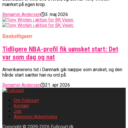
mærket på egen krop.
Benjamin Andersen
3. maj 2026
Basketligaen
Tidligere NBA-profil fik uønsket start: Det
var som dag og nat
Amerikanerens tid i Danmark gik næppe som ønsket, og den
hårde start sætter han nu ord på.
Benjamin Andersen
21. apr 2026
Om Fullcourt
Kontakt
Job
Annoncer/Advertising
Copyright © 2009-2026 Fullcourt.dk