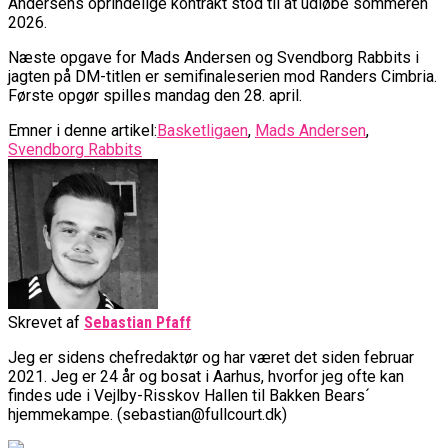
Andersens oprindelige kontrakt stod til at udløbe sommeren
2026.
Næste opgave for Mads Andersen og Svendborg Rabbits i
jagten på DM-titlen er semifinaleserien mod Randers Cimbria.
Første opgør spilles mandag den 28. april.
Emner i denne artikel:
Basketligaen
,
Mads Andersen
,
Svendborg Rabbits
Skrevet af
Sebastian Pfaff
Jeg er sidens chefredaktør og har været det siden februar
2021. Jeg er 24 år og bosat i Aarhus, hvorfor jeg ofte kan
findes ude i Vejlby-Risskov Hallen til Bakken Bears´
hjemmekampe. (sebastian@fullcourt.dk)