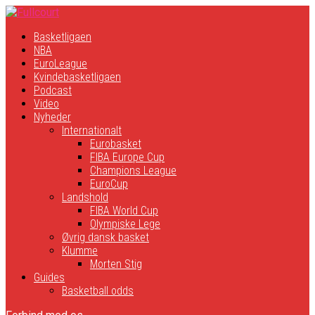
Basketligaen
NBA
EuroLeague
Kvindebasketligaen
Podcast
Video
Nyheder
Internationalt
Eurobasket
FIBA Europe Cup
Champions League
EuroCup
Landshold
FIBA World Cup
Olympiske Lege
Øvrig dansk basket
Klumme
Morten Stig
Guides
Basketball odds