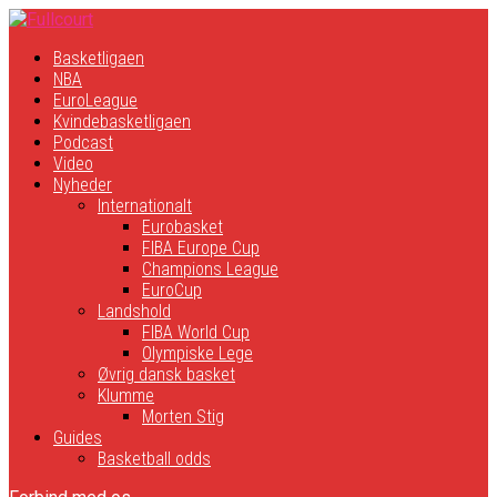
Basketligaen
NBA
EuroLeague
Kvindebasketligaen
Podcast
Video
Nyheder
Internationalt
Eurobasket
FIBA Europe Cup
Champions League
EuroCup
Landshold
FIBA World Cup
Olympiske Lege
Øvrig dansk basket
Klumme
Morten Stig
Guides
Basketball odds