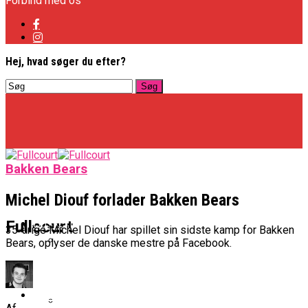
Forbind med os
Hej, hvad søger du efter?
Bakken Bears
Michel Diouf forlader Bakken Bears
Basketligaen
Fullcourt
35-årige Michel Diouf har spillet sin sidste kamp for Bakken
Bears, oplyser de danske mestre på Facebook.
Officielt: Vejen Gafler Dansker Hos Rabbits
NBA