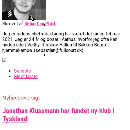
Basketball Klub Rykker Op I
Basketball Champions League
Vanvittigt Overtidsdrama Mod
Imponerede Stort I Debut I Youth
Basketligaen
Bakken Bears Åbner FIBA Europe
USA
Champions League
Cup Med Smalt Nederlag
Basketball-OL 2024: Se
Grupperne Og Sæt Krydser I Din
Skrevet af
Sebastian Pfaff
Danske Tobias Jensen Fik
Kalender
Medlemstal I Dansk Basket Boomer:
Jeg er sidens chefredaktør og har været det siden februar
Spilletid I Testkamp Mod
Bakken Bears Skuffede Og
Fremgang For 12. År I Træk
2021. Jeg er 24 år og bosat i Aarhus, hvorfor jeg ofte kan
Portland Trail Blazers
Misser Champions League-
findes ude i Vejlby-Risskov Hallen til Bakken Bears´
hjemmekampe. (sebastian@fullcourt.dk)
Gruppespil
Medie: Lebron James Vil Stå I
Spidsen For USA Ved OL 2024
Danske Tobias Jensen Skal Møde
Seneste
Portland Trail Blazers I NBA-
Mest læste
Kamp
Nyhedsoversigt
Jonathan Klussmann har fundet ny klub i
Tyskland