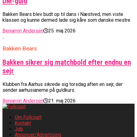
DM-guld
Bakken Bears blev budt op til dans i Næstved, men viste
klassen og kunne dermed lade sig kåre som danske mestre.
Benjamin Andersen
25. maj 2026
Bakken Bears
Bakken sikrer sig matchbold efter endnu en
sejr
Klubben fra Aarhus sikrede sig torsdag aften en sejr, der
sender aarhusianerne på guldkurs.
Benjamin Andersen
21. maj 2026
Om Fullcourt
Kontakt
Job
Annoncer/Advertising