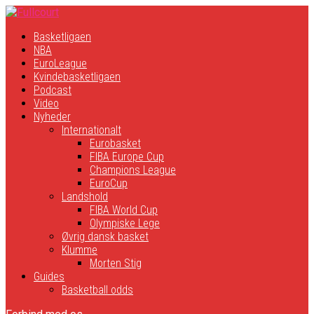
Basketligaen
NBA
EuroLeague
Kvindebasketligaen
Podcast
Video
Nyheder
Internationalt
Eurobasket
FIBA Europe Cup
Champions League
EuroCup
Landshold
FIBA World Cup
Olympiske Lege
Øvrig dansk basket
Klumme
Morten Stig
Guides
Basketball odds