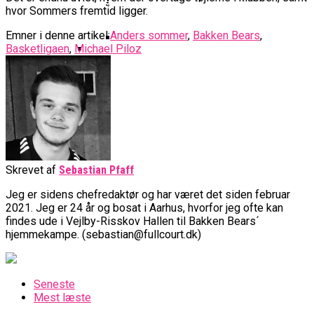
Basketball Klub Rykker Op I
Basketball Champions League
Vanvittigt Overtidsdrama Mod
Imponerede Stort I Debut I Youth
hvor Sommers fremtid ligger.
Basketligaen
Bakken Bears Åbner FIBA Europe
USA
Champions League
Cup Med Smalt Nederlag
Basketball-OL 2024: Se
Emner i denne artikel:
Anders sommer
,
Bakken Bears
,
Basketligaen
,
Michael Piloz
Grupperne Og Sæt Krydser I Din
Danske Tobias Jensen Fik
Kalender
Medlemstal I Dansk Basket Boomer:
Spilletid I Testkamp Mod
Bakken Bears Skuffede Og
Fremgang For 12. År I Træk
Portland Trail Blazers
Misser Champions League-
Gruppespil
Medie: Lebron James Vil Stå I
Spidsen For USA Ved OL 2024
Danske Tobias Jensen Skal Møde
Skrevet af
Sebastian Pfaff
Portland Trail Blazers I NBA-
Jeg er sidens chefredaktør og har været det siden februar
Kamp
2021. Jeg er 24 år og bosat i Aarhus, hvorfor jeg ofte kan
findes ude i Vejlby-Risskov Hallen til Bakken Bears´
hjemmekampe. (sebastian@fullcourt.dk)
Seneste
Mest læste