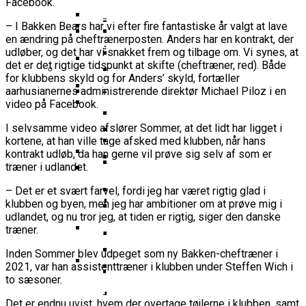
Facebook.
16-Årige Noah Nørgaard Slutter
Årige Udtaget Til Bruttotruppen
Møder FC Barcelona I Minicopa Endesa´s
Emilie Hesseldal Stopper På
Olympiske Lege
Som Topscorer Til Youth
Mod Georgien
Semifinale
Landsholdet
Bakkens Supertalent
– I Bakken Bears har vi efter fire fantastiske år valgt at lave
EuroCup
Champions League
en ændring på cheftrænerposten. Anders har en kontrakt, der
Ungdomspokalfinalerne: Her Er Alle
Nominerede Til Grundspillets
Dansk Landstræner Efter Misset
udløber, og det har vi snakket frem og tilbage om. Vi synes, at
Bakken Bears-Stjerne Skifter Til
Vinderne
Bedste Unge Spiller
Morten Stig Jensen Om OL 2024:
EM-Slutrunde: “Vi Har Lagt
det er det rigtige tidspunkt at skifte (cheftræner, red). Både
Klumme
Bundesligaen
EuroLeague Udvider Til 20 Hold:
“Vi Kan Forvente Os En Af De
for klubbens skyld og for Anders’ skyld, fortæller
Noget Af Stien For Fremtiden”
VM 2023 All-Second Team
Morten Stig
Torsdag Jagter Noah Nørgaard
aarhusianernes administrerende direktør Michael Piloz i en
Dubai, Hapoel Og Valencia
Bedste Omgange OL
Dansk Tenerife-Talent Med Ny
Offentliggjort
Sensation Mod Mægtige Real Madrid I
video på Facebook.
Træder Ind På Europas Største
Nogensinde”
Brandkamp I Youth Champions
Spansk U18-Kvartfinale
Ekstra Bladet Har Købt Rettighederne
Vildt Comeback Og
Scene
I selvsamme video afslører Sommer, at det lidt har ligget i
Bakken Bears Sender Stjernespiller
League
Til Basketligaen
Trepointsrekord: Bakken Bears
FIBA Giver Danmark Den
kortene, at han ville tage afsked med klubben, når hans
Til NBA Summer League
Knækkede Porto Efter Dobbelt
kontrakt udløb, da han gerne vil prøve sig selv af som er
Dårligste Karakter For Skuffende
VM’s All Star-Hold Offentliggjort
træner i udlandet.
Overtidsdrama
To Tidligere Basketliga-Spillere
EuroBasket-Kvalifikation
Wembanyamas EM-Deltagelse I Fare:
Mere Europæisk Topbasket
Udtaget Til Sydsudansk OL-
Noah Nørgaard Og Tenerife Fik
– Det er et svært farvel, fordi jeg har været rigtig glad i
Der Er Mange Usikkerheder Lige Nu
BørneBasketFonden Sender
Venter: Dansk Stjerne Skifter Til
Bruttotrup
klubben og byen, men jeg har ambitioner om at prøve mig i
En God Start På Youth
Spændende U15-Trup Til Jr. NBA
udlandet, og nu tror jeg, at tiden er rigtig, siger den danske
Spansk EuroCup-Klub
Tyskland Er Verdensmester For
Champions League: “Vores Mål
Europe Tournament Til Sommer
Bakken Bears Skuffer Igen I
træner.
Her Er Den Georgiske Og Finske
Første Gang
Er At Vinde Turneringen”
Europa Og Nærmer Sig Tidligt
Trup, Danmark Skal Møde I
Inden Sommer blev udpeget som ny Bakken-cheftræner i
Danmarks Kvindelandshold Skal Have
Exit
Breaking: Team USA Samler
Kampen Om En EM-Billet
2021, var han assistenttræner i klubben under Steffen Wich i
Ny Landstræner
ALBA Berlin Siger Farvel Til
Superstjernerne Til OL 2024
to sæsoner.
Fra Drøm Til Virkelighed: Vejen
EuroLeague – Skifter Til
Canada Vinder VM-Bronze Efter
Dansk Tenerife-Stortalent
Det er endnu uvist, hvem der overtage tøjlerne i klubben, samt