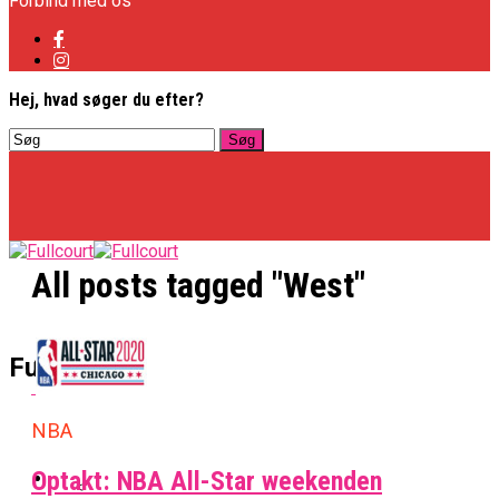
Forbind med os
Hej, hvad søger du efter?
All posts tagged "West"
Basketligaen
Fullcourt
NBA
Officielt: Vejen Gafler Dansker Hos Rabbits
NBA
Optakt: NBA All-Star weekenden