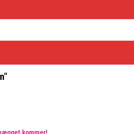
n"
os Rabbits
oint Guard På Plads
træner
skægget kommer!