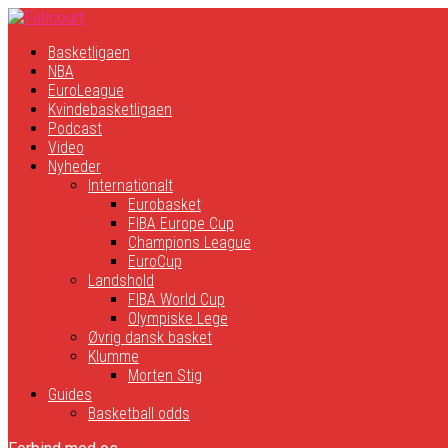
Basketligaen
NBA
EuroLeague
Kvindebasketligaen
Podcast
Video
Nyheder
Internationalt
Eurobasket
FIBA Europe Cup
Champions League
EuroCup
Landshold
FIBA World Cup
Olympiske Lege
Øvrig dansk basket
Klumme
Morten Stig
Guides
Basketball odds