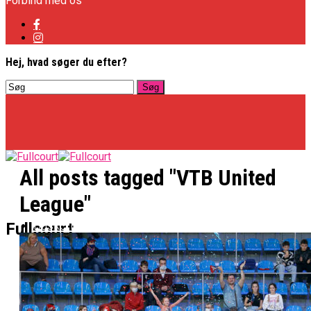
Forbind med os
Hej, hvad søger du efter?
All posts tagged "VTB United
League"
Basketligaen
Fullcourt
Officielt: Vejen Gafler Dansker Hos Rabbits
NBA