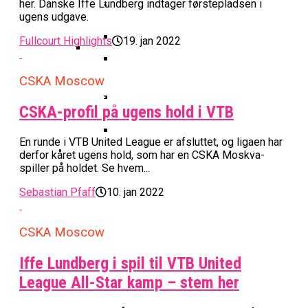
Basketball Klub Rykker Op I
Basketball Champions League
Vanvittigt Overtidsdrama Mod
her. Danske Iffe Lundberg indtager førstepladsen i
Imponerede Stort I Debut I Youth
Basketligaen
Bakken Bears Åbner FIBA Europe
ugens udgave.
USA
Champions League
Cup Med Smalt Nederlag
Basketball-OL 2024: Se
Fullcourt Highlights
19. jan 2022
Grupperne Og Sæt Krydser I Din
Danske Tobias Jensen Fik
Kalender
Medlemstal I Dansk Basket Boomer:
CSKA Moscow
Spilletid I Testkamp Mod
Bakken Bears Skuffede Og
Fremgang For 12. År I Træk
Portland Trail Blazers
Misser Champions League-
CSKA-profil på ugens hold i VTB
Gruppespil
Medie: Lebron James Vil Stå I
Spidsen For USA Ved OL 2024
En runde i VTB United League er afsluttet, og ligaen har
derfor kåret ugens hold, som har en CSKA Moskva-
Danske Tobias Jensen Skal Møde
spiller på holdet. Se hvem...
Portland Trail Blazers I NBA-
Kamp
Sebastian Pfaff
10. jan 2022
CSKA Moscow
Iffe Lundberg i spil til VTB United
League All-Star kamp – stem her