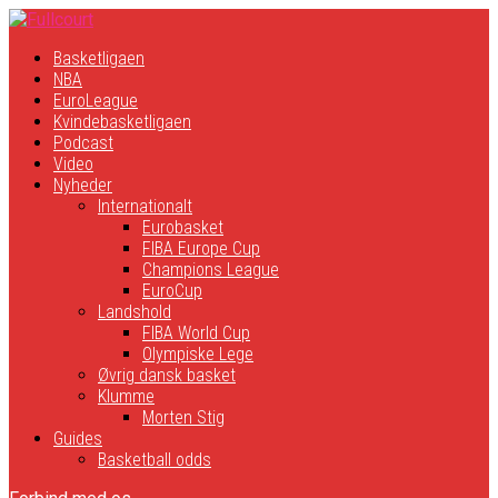
Basketligaen
NBA
EuroLeague
Kvindebasketligaen
Podcast
Video
Nyheder
Internationalt
Eurobasket
FIBA Europe Cup
Champions League
EuroCup
Landshold
FIBA World Cup
Olympiske Lege
Øvrig dansk basket
Klumme
Morten Stig
Guides
Basketball odds