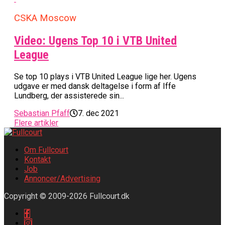
CSKA Moscow
Video: Ugens Top 10 i VTB United
League
Se top 10 plays i VTB United League lige her. Ugens
udgave er med dansk deltagelse i form af Iffe
Lundberg, der assisterede sin...
Sebastian Pfaff
7. dec 2021
Flere artikler
Om Fullcourt
Kontakt
Job
Annoncer/Advertising
Copyright © 2009-2026 Fullcourt.dk