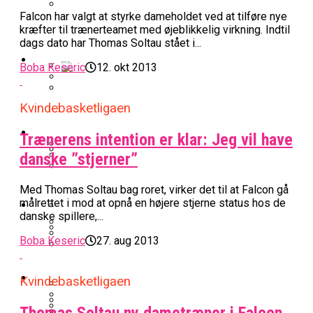
Falcon har valgt at styrke dameholdet ved at tilføre nye
BK Vejen Opruster: Amerikansk Point
kræfter til trænerteamet med øjeblikkelig virkning. Indtil
Warriors Forlænger Med Succestræner
Guard På Plads
dags dato har Thomas Soltau stået i...
EuroLeague
Boba Keseric
12. okt 2013
Miami Heat Smider Skandaleramt Spiller
Danskerne Imponerede Torsdag Aften I
Kvindebasketligaen
På Porten
Nu Står Det Klart: Den Dag Starter
EuroLeague
Kvindebasketligaen
Basketligaen
Trænerens intention er klar: Jeg vil have
danske ”stjerner”
Stjerne Akut Opereret: Misser Nøglekampe
College Er Slut: Frida Formann Fortsætter
Anders Sommer Scorer Kæmpe Trænerjob
Med Thomas Soltau bag roret, virker det til at Falcon gå
Værløse-Komet Skifter Til Den Bedste
Karrieren I Schweiz
I EuroLeague
Podcast
målrettet i mod at opnå en højere stjerne status hos de
Spanske Række
danske spillere,...
All-Star Guard Nærmer Sig Comeback
Boba Keseric
27. aug 2013
Efter Uhyggelig Skade
Podcast: “Med Lars Og Torben Som
Efter ‘The Double’: Kvindebasketligaens
Sølv Til Tobias Jensen: Bayern Er Tysk
Trænere, Gav Man Sig 100 Procent”
Officielt: Bakken Skal Spille Champions
MVP Rykker Til Sverige
Video
Mester Efter To Missede Ulm-Matchbolde
Kvindebasketligaen
League-Kvalifikation
Thomas Soltau ny dametræner i Falcon