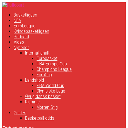
Basketligaen
NBA
EuroLeague
Kvindebasketligaen
Podcast
Video
Nyheder
Internationalt
Eurobasket
FIBA Europe Cup
Champions League
EuroCup
Landshold
FIBA World Cup
Olympiske Lege
Øvrig dansk basket
Klumme
Morten Stig
Guides
Basketball odds