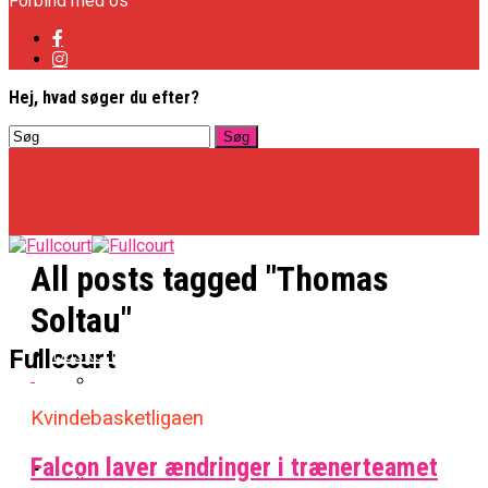
Forbind med os
Hej, hvad søger du efter?
All posts tagged "Thomas
Soltau"
Basketligaen
Fullcourt
Kvindebasketligaen
Officielt: Vejen Gafler Dansker Hos Rabbits
Falcon laver ændringer i trænerteamet
NBA