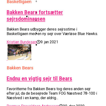
Basketball Klub Rykker Op I
Basketligaen
Basketball Champions League
Vanvittigt Overtidsdrama Mod
Imponerede Stort I Debut I Youth
Basketligaen
Bakken Bears Åbner FIBA Europe
USA
Champions League
Cup Med Smalt Nederlag
Basketball-OL 2024: Se
Bakken Bears fortsætter
Grupperne Og Sæt Krydser I Din
sejrsdominansen
Danske Tobias Jensen Fik
Kalender
Medlemstal I Dansk Basket Boomer:
Spilletid I Testkamp Mod
Bakken Bears udbygger deres sejrsstime i
Bakken Bears Skuffede Og
Fremgang For 12. År I Træk
Portland Trail Blazers
Basketligaen med en ny sejr over Værløse Blue Hawks.
Misser Champions League-
Gruppespil
Kristian Bundesen
9. jan 2021
Medie: Lebron James Vil Stå I
Spidsen For USA Ved OL 2024
Danske Tobias Jensen Skal Møde
Portland Trail Blazers I NBA-
Kamp
Bakken Bears
Endnu en vigtig sejr til Bears
Favoritterne fra Bakken Bears tog deres anden sejr
efter jul, da de besejrede Team FOG Næstved 78-100 i
Næstved i en kamp, der aldrig...