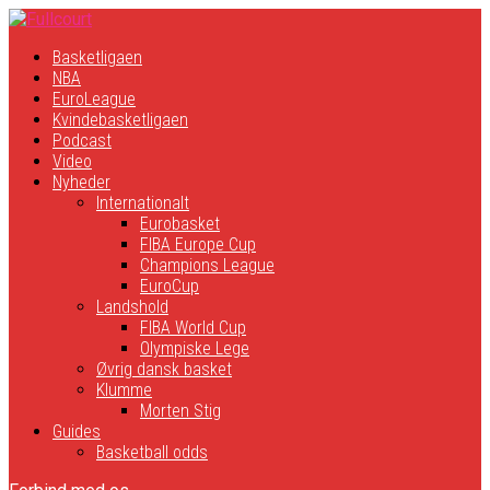
Basketligaen
NBA
EuroLeague
Kvindebasketligaen
Podcast
Video
Nyheder
Internationalt
Eurobasket
FIBA Europe Cup
Champions League
EuroCup
Landshold
FIBA World Cup
Olympiske Lege
Øvrig dansk basket
Klumme
Morten Stig
Guides
Basketball odds