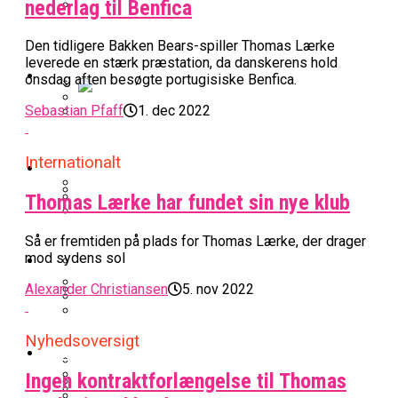
nederlag til Benfica
BK Vejen Opruster: Amerikansk Point
Warriors Forlænger Med Succestræner
Den tidligere Bakken Bears-spiller Thomas Lærke
Guard På Plads
leverede en stærk præstation, da danskerens hold
EuroLeague
onsdag aften besøgte portugisiske Benfica.
Sebastian Pfaff
1. dec 2022
Miami Heat Smider Skandaleramt Spiller
Danskerne Imponerede Torsdag Aften I
På Porten
Nu Står Det Klart: Den Dag Starter
EuroLeague
Internationalt
Kvindebasketligaen
Basketligaen
Thomas Lærke har fundet sin nye klub
Stjerne Akut Opereret: Misser Nøglekampe
College Er Slut: Frida Formann Fortsætter
Anders Sommer Scorer Kæmpe Trænerjob
Så er fremtiden på plads for Thomas Lærke, der drager
Værløse-Komet Skifter Til Den Bedste
Karrieren I Schweiz
I EuroLeague
Podcast
mod sydens sol
Spanske Række
Alexander Christiansen
5. nov 2022
All-Star Guard Nærmer Sig Comeback
Efter Uhyggelig Skade
Podcast: “Med Lars Og Torben Som
Efter ‘The Double’: Kvindebasketligaens
Sølv Til Tobias Jensen: Bayern Er Tysk
Trænere, Gav Man Sig 100 Procent”
Nyhedsoversigt
Officielt: Bakken Skal Spille Champions
MVP Rykker Til Sverige
Video
Mester Efter To Missede Ulm-Matchbolde
League-Kvalifikation
Ingen kontraktforlængelse til Thomas