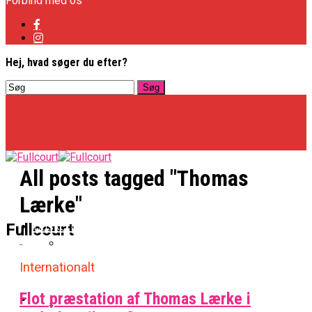
Forbind med os
Hej, hvad søger du efter?
All posts tagged "Thomas
Lærke"
Basketligaen
Fullcourt
Internationalt
Officielt: Vejen Gafler Dansker Hos Rabbits
Flot præstation af Thomas Lærke i
NBA