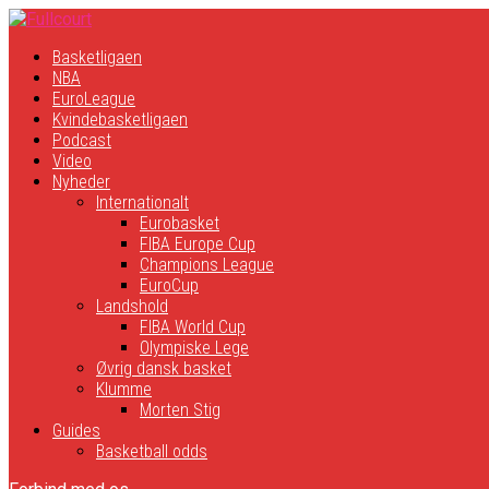
Basketligaen
NBA
EuroLeague
Kvindebasketligaen
Podcast
Video
Nyheder
Internationalt
Eurobasket
FIBA Europe Cup
Champions League
EuroCup
Landshold
FIBA World Cup
Olympiske Lege
Øvrig dansk basket
Klumme
Morten Stig
Guides
Basketball odds