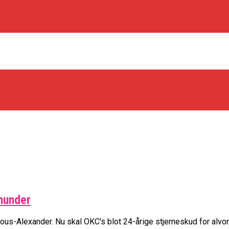
os Rabbits
hunder
oint Guard På Plads
træner
s-Alexander. Nu skal OKC's blot 24-årige stjerneskud for alvor v