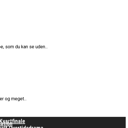
, som du kan se uden...
rope Cup
finale
or Fremtiden”
er og meget...
n
vartfinale
kation