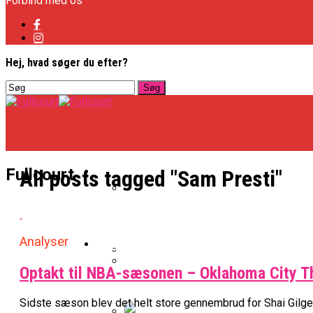
Forbind med os
Hej, hvad søger du efter?
Basketligaen
Fullcourt
All posts tagged "Sam Presti"
Officielt: Vejen Gafler Dansker H
Analyser
NBA
Optakt til NBA-sæsonen – Oklahoma City T
BK Vejen Opruster: Amerikansk P
Warriors Forlænger Med Succes
Sidste sæson blev det helt store gennembrud for Shai Gilgeou