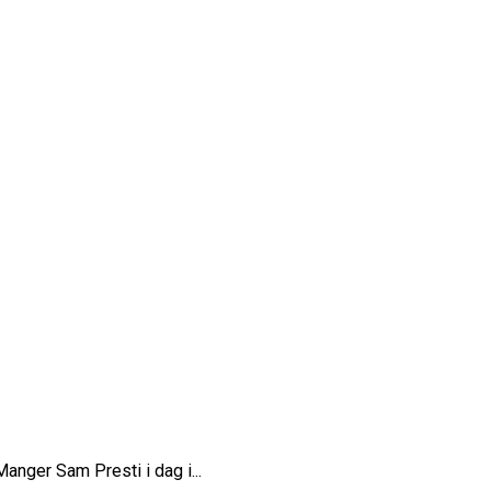
ne
nger Sam Presti i dag i...