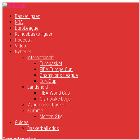
Basketligaen
NBA
EuroLeague
Kvindebasketligaen
Podcast
Video
Nyheder
Internationalt
Eurobasket
FIBA Europe Cup
Champions League
EuroCup
Landshold
FIBA World Cup
Olympiske Lege
Øvrig dansk basket
Klumme
Morten Stig
Guides
Basketball odds