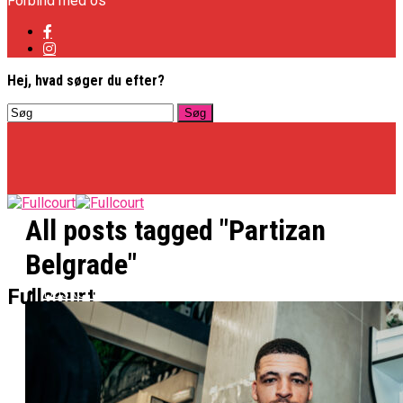
Forbind med os
Hej, hvad søger du efter?
All posts tagged "Partizan
Belgrade"
Basketligaen
Fullcourt
Officielt: Vejen Gafler Dansker Hos Rabbits
NBA