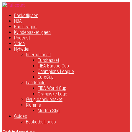
Basketligaen
NBA
EuroLeague
Kvindebasketligaen
Podcast
Video
Nyheder
Internationalt
Eurobasket
FIBA Europe Cup
Champions League
EuroCup
Landshold
FIBA World Cup
Olympiske Lege
Øvrig dansk basket
Klumme
Morten Stig
Guides
Basketball odds