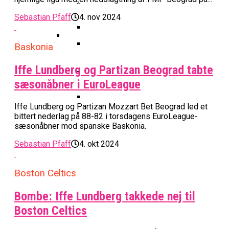
Basketball Klub Rykker Op I
Basketball Champions League
Vanvittigt Overtidsdrama Mod
Imponerede Stort I Debut I Youth
Basketligaen
Bakken Bears Åbner FIBA Europe
USA
Sebastian Pfaff
4. nov 2024
Champions League
Cup Med Smalt Nederlag
Basketball-OL 2024: Se
Grupperne Og Sæt Krydser I Din
Baskonia
Danske Tobias Jensen Fik
Kalender
Medlemstal I Dansk Basket Boomer:
Spilletid I Testkamp Mod
Bakken Bears Skuffede Og
Iffe Lundberg og Partizan Beograd tabte
Fremgang For 12. År I Træk
Portland Trail Blazers
Misser Champions League-
sæsonåbner i EuroLeague
Gruppespil
Medie: Lebron James Vil Stå I
Spidsen For USA Ved OL 2024
Iffe Lundberg og Partizan Mozzart Bet Beograd led et
bittert nederlag på 88-82 i torsdagens EuroLeague-
Danske Tobias Jensen Skal Møde
sæsonåbner mod spanske Baskonia.
Portland Trail Blazers I NBA-
Kamp
Sebastian Pfaff
4. okt 2024
Boston Celtics
Bombe: Iffe Lundberg takkede nej til
Boston Celtics