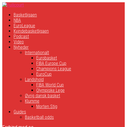
Basketligaen
NBA
EuroLeague
Kvindebasketligaen
Podcast
Video
Nyheder
Internationalt
Eurobasket
FIBA Europe Cup
Champions League
EuroCup
Landshold
FIBA World Cup
Olympiske Lege
Øvrig dansk basket
Klumme
Morten Stig
Guides
Basketball odds