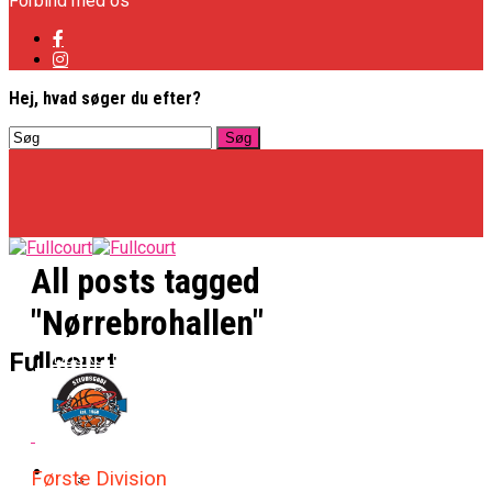
Forbind med os
Hej, hvad søger du efter?
All posts tagged
"Nørrebrohallen"
Basketligaen
Fullcourt
Officielt: Vejen Gafler Dansker Hos Rabbits
NBA
Første Division