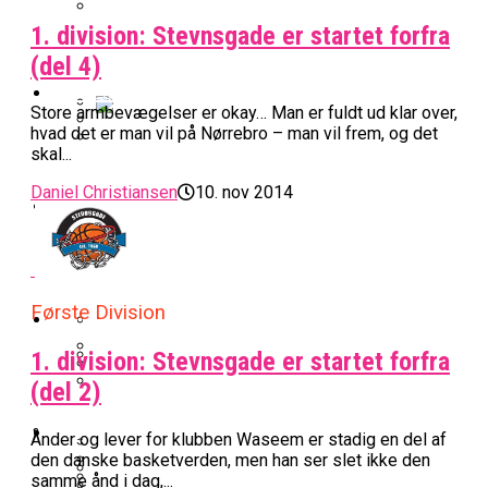
1. division: Stevnsgade er startet forfra
BK Vejen Opruster: Amerikansk Point
Warriors Forlænger Med Succestræner
Guard På Plads
(del 4)
EuroLeague
Store armbevægelser er okay… Man er fuldt ud klar over,
hvad det er man vil på Nørrebro – man vil frem, og det
Miami Heat Smider Skandaleramt Spiller
skal...
Danskerne Imponerede Torsdag Aften I
På Porten
Nu Står Det Klart: Den Dag Starter
EuroLeague
Daniel Christiansen
10. nov 2014
Kvindebasketligaen
Basketligaen
Stjerne Akut Opereret: Misser Nøglekampe
College Er Slut: Frida Formann Fortsætter
Anders Sommer Scorer Kæmpe Trænerjob
Værløse-Komet Skifter Til Den Bedste
Karrieren I Schweiz
I EuroLeague
Første Division
Podcast
Spanske Række
1. division: Stevnsgade er startet forfra
All-Star Guard Nærmer Sig Comeback
(del 2)
Efter Uhyggelig Skade
Podcast: “Med Lars Og Torben Som
Efter ‘The Double’: Kvindebasketligaens
Sølv Til Tobias Jensen: Bayern Er Tysk
Trænere, Gav Man Sig 100 Procent”
Officielt: Bakken Skal Spille Champions
MVP Rykker Til Sverige
Video
Mester Efter To Missede Ulm-Matchbolde
Ånder og lever for klubben Waseem er stadig en del af
League-Kvalifikation
den danske basketverden, men han ser slet ikke den
samme ånd i dag,...