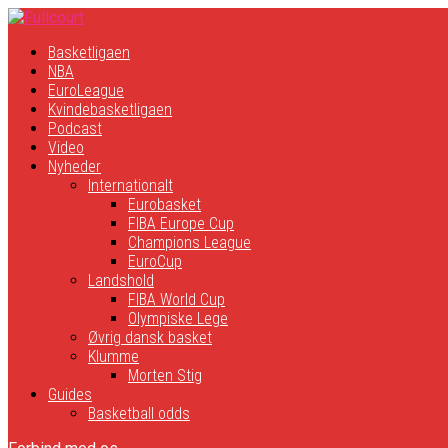
Basketligaen
NBA
EuroLeague
Kvindebasketligaen
Podcast
Video
Nyheder
Internationalt
Eurobasket
FIBA Europe Cup
Champions League
EuroCup
Landshold
FIBA World Cup
Olympiske Lege
Øvrig dansk basket
Klumme
Morten Stig
Guides
Basketball odds