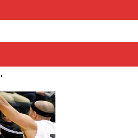
"
os Rabbits
oint Guard På Plads
træner