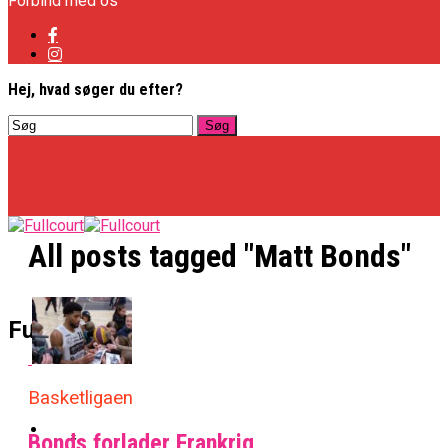
Forbind med os
Hej, hvad søger du efter?
All posts tagged "Matt Bonds"
Basketligaen
Fullcourt
Officielt: Vejen Gafler Dansker Hos Rabbits
Basketligaen
NBA
Bonds forlader Frankrig