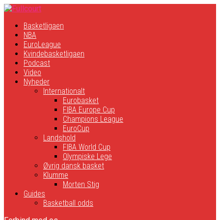
Basketligaen
NBA
EuroLeague
Kvindebasketligaen
Podcast
Video
Nyheder
Internationalt
Eurobasket
FIBA Europe Cup
Champions League
EuroCup
Landshold
FIBA World Cup
Olympiske Lege
Øvrig dansk basket
Klumme
Morten Stig
Guides
Basketball odds