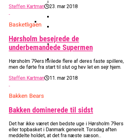
Basketball Klub Rykker Op I
Basketball Champions League
Vanvittigt Overtidsdrama Mod
Imponerede Stort I Debut I Youth
Steffen Kartman
23. mar 2018
Basketligaen
Bakken Bears Åbner FIBA Europe
USA
Champions League
Cup Med Smalt Nederlag
Basketball-OL 2024: Se
Grupperne Og Sæt Krydser I Din
Basketligaen
Danske Tobias Jensen Fik
Kalender
Medlemstal I Dansk Basket Boomer:
Spilletid I Testkamp Mod
Hørsholm besejrede de
Bakken Bears Skuffede Og
Fremgang For 12. År I Træk
Portland Trail Blazers
underbemandede Supermen
Misser Champions League-
Gruppespil
Medie: Lebron James Vil Stå I
Hørsholm 79ers hvilede flere af deres faste spillere,
Spidsen For USA Ved OL 2024
men de førte fra start til slut og hev let en sejr hjem.
Danske Tobias Jensen Skal Møde
Steffen Kartman
11. mar 2018
Portland Trail Blazers I NBA-
Kamp
Bakken Bears
Bakken dominerede til sidst
Det har ikke været den bedste uge i Hørsholm 79ers
eller topbasket i Danmark generelt. Torsdag aften
meddelte holdet, at det fra næste sæson...