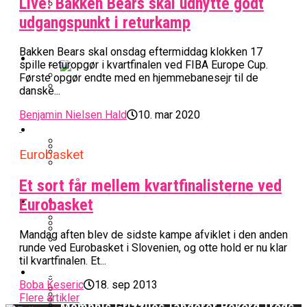
Live: Bakken Bears skal udnytte godt
udgangspunkt i returkamp
BK Vejen Opruster: Amerikansk Point
Warriors Forlænger Med Succestræner
Guard På Plads
Bakken Bears skal onsdag eftermiddag klokken 17
EuroLeague
spille returopgør i kvartfinalen ved FIBA Europe Cup.
Første opgør endte med en hjemmebanesejr til de
danske...
Miami Heat Smider Skandaleramt Spiller
Danskerne Imponerede Torsdag Aften I
På Porten
Nu Står Det Klart: Den Dag Starter
Benjamin Nielsen Hald
10. mar 2020
EuroLeague
Kvindebasketligaen
Basketligaen
Eurobasket
Stjerne Akut Opereret: Misser Nøglekampe
College Er Slut: Frida Formann Fortsætter
Anders Sommer Scorer Kæmpe Trænerjob
Et sort får mellem kvartfinalisterne ved
Værløse-Komet Skifter Til Den Bedste
Karrieren I Schweiz
I EuroLeague
Podcast
Eurobasket
Spanske Række
All-Star Guard Nærmer Sig Comeback
Mandag aften blev de sidste kampe afviklet i den anden
Efter Uhyggelig Skade
Podcast: “Med Lars Og Torben Som
runde ved Eurobasket i Slovenien, og otte hold er nu klar
Efter ‘The Double’: Kvindebasketligaens
Sølv Til Tobias Jensen: Bayern Er Tysk
til kvartfinalen. Et...
Trænere, Gav Man Sig 100 Procent”
Officielt: Bakken Skal Spille Champions
MVP Rykker Til Sverige
Video
Mester Efter To Missede Ulm-Matchbolde
League-Kvalifikation
Boba Keseric
18. sep 2013
Flere artikler