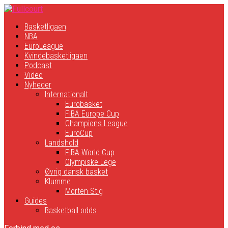
Basketligaen
NBA
EuroLeague
Kvindebasketligaen
Podcast
Video
Nyheder
Internationalt
Eurobasket
FIBA Europe Cup
Champions League
EuroCup
Landshold
FIBA World Cup
Olympiske Lege
Øvrig dansk basket
Klumme
Morten Stig
Guides
Basketball odds