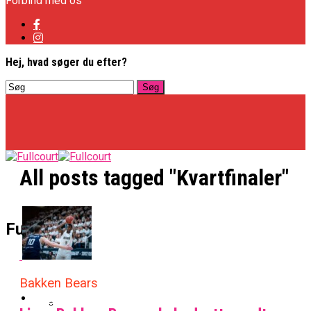
Forbind med os
Hej, hvad søger du efter?
All posts tagged "Kvartfinaler"
Basketligaen
Fullcourt
Officielt: Vejen Gafler Dansker Hos Rabbits
Bakken Bears
NBA