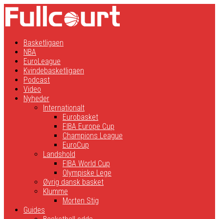
Basketligaen
NBA
EuroLeague
Kvindebasketligaen
Podcast
Video
Nyheder
Internationalt
Eurobasket
FIBA Europe Cup
Champions League
EuroCup
Landshold
FIBA World Cup
Olympiske Lege
Øvrig dansk basket
Klumme
Morten Stig
Guides