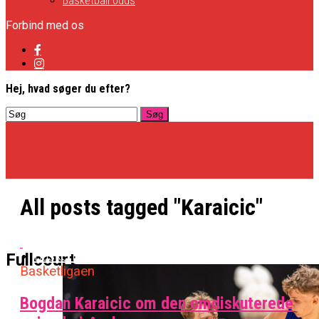
Basketball odds
Forbind med os
Hej, hvad søger du efter?
All posts tagged "Karaicic"
Basketligaen
Fullcourt
Basketligaen
Bogdan Karaicic om den omdiskuterede