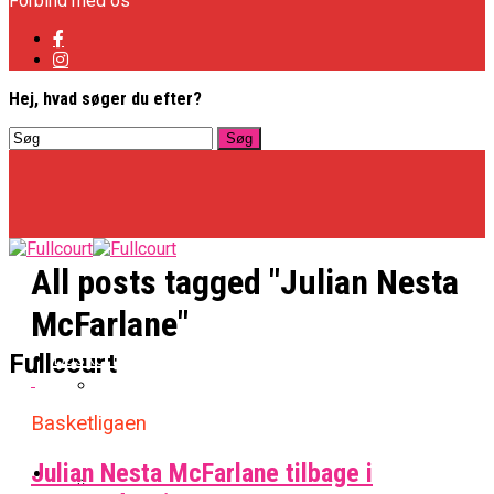
Forbind med os
Hej, hvad søger du efter?
All posts tagged "Julian Nesta
McFarlane"
Basketligaen
Fullcourt
Basketligaen
Officielt: Vejen Gafler Dansker Hos Rabbits
Julian Nesta McFarlane tilbage i
NBA