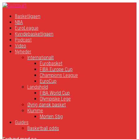
Basketligaen
NBA
EuroLeague
Kvindebasketligaen
Podcast
Video
Nyheder
Internationalt
Eurobasket
FIBA Europe Cup
Champions League
EuroCup
Landshold
FIBA World Cup
Olympiske Lege
Øvrig dansk basket
Klumme
Morten Stig
Guides
Basketball odds