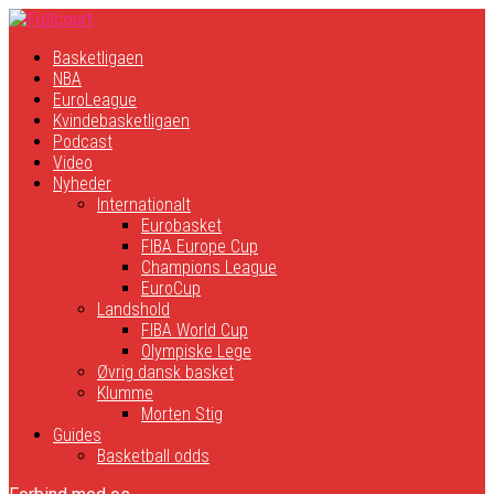
Basketligaen
NBA
EuroLeague
Kvindebasketligaen
Podcast
Video
Nyheder
Internationalt
Eurobasket
FIBA Europe Cup
Champions League
EuroCup
Landshold
FIBA World Cup
Olympiske Lege
Øvrig dansk basket
Klumme
Morten Stig
Guides
Basketball odds