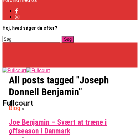
Forbind med os
Hej, hvad søger du efter?
All posts tagged "Joseph
Donnell Benjamin"
Basketligaen
Fullcourt
Blog
Joe Benjamin – Svært at træne i
Officielt: Vejen Gafler Dansker Hos Rabbits
offseason i Danmark
NBA