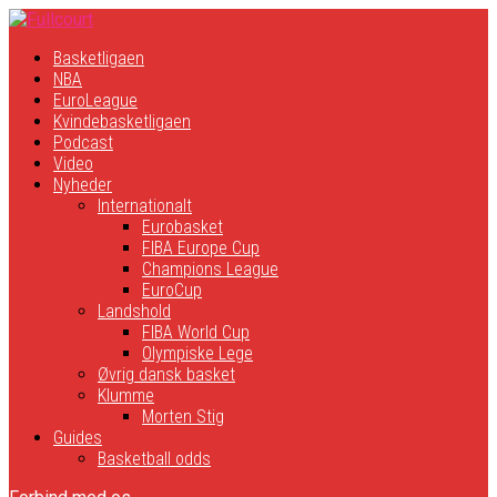
Basketligaen
NBA
EuroLeague
Kvindebasketligaen
Podcast
Video
Nyheder
Internationalt
Eurobasket
FIBA Europe Cup
Champions League
EuroCup
Landshold
FIBA World Cup
Olympiske Lege
Øvrig dansk basket
Klumme
Morten Stig
Guides
Basketball odds