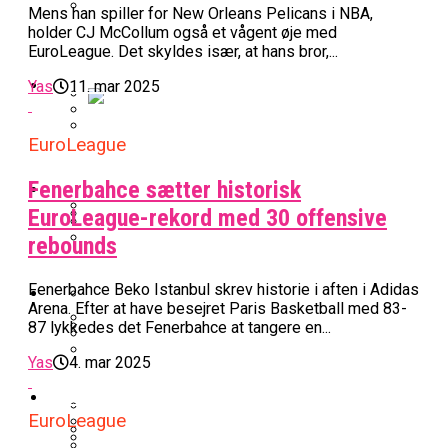
Mens han spiller for New Orleans Pelicans i NBA,
BK Vejen Opruster: Amerikansk Point
holder CJ McCollum også et vågent øje med
Warriors Forlænger Med Succestræner
EuroLeague. Det skyldes især, at hans bror,...
Guard På Plads
EuroLeague
Yas
11. mar 2025
Miami Heat Smider Skandaleramt Spiller
EuroLeague
Danskerne Imponerede Torsdag Aften I
På Porten
Nu Står Det Klart: Den Dag Starter
EuroLeague
Kvindebasketligaen
Fenerbahce sætter historisk
Basketligaen
EuroLeague-rekord med 30 offensive
rebounds
Stjerne Akut Opereret: Misser Nøglekampe
College Er Slut: Frida Formann Fortsætter
Anders Sommer Scorer Kæmpe Trænerjob
Værløse-Komet Skifter Til Den Bedste
Karrieren I Schweiz
I EuroLeague
Fenerbahce Beko Istanbul skrev historie i aften i Adidas
Podcast
Spanske Række
Arena. Efter at have besejret Paris Basketball med 83-
87 lykkedes det Fenerbahce at tangere en...
All-Star Guard Nærmer Sig Comeback
Efter Uhyggelig Skade
Podcast: “Med Lars Og Torben Som
Yas
4. mar 2025
Efter ‘The Double’: Kvindebasketligaens
Sølv Til Tobias Jensen: Bayern Er Tysk
Trænere, Gav Man Sig 100 Procent”
Officielt: Bakken Skal Spille Champions
MVP Rykker Til Sverige
Video
Mester Efter To Missede Ulm-Matchbolde
League-Kvalifikation
EuroLeague