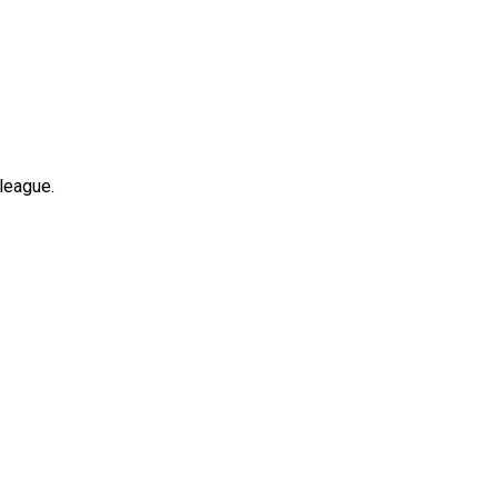
league.
ne