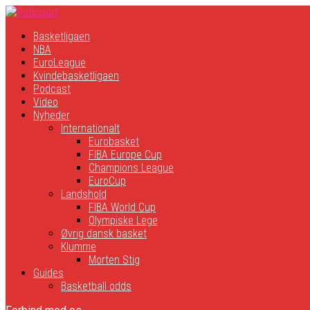
Basketligaen
NBA
EuroLeague
Kvindebasketligaen
Podcast
Video
Nyheder
Internationalt
Eurobasket
FIBA Europe Cup
Champions League
EuroCup
Landshold
FIBA World Cup
Olympiske Lege
Øvrig dansk basket
Klumme
Morten Stig
Guides
Basketball odds