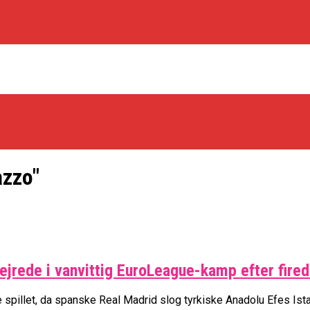
azzo"
os Rabbits
ejrede i vanvittig EuroLeague-kamp efter fire
oint Guard På Plads
træner
spillet, da spanske Real Madrid slog tyrkiske Anadolu Efes Istan