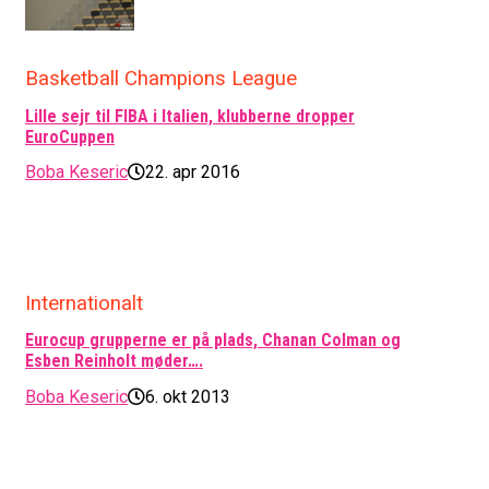
Basketball Champions League
Lille sejr til FIBA i Italien, klubberne dropper
EuroCuppen
Boba Keseric
22. apr 2016
Internationalt
Eurocup grupperne er på plads, Chanan Colman og
Esben Reinholt møder….
Boba Keseric
6. okt 2013