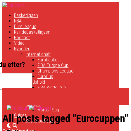
Basketligaen
NBA
EuroLeague
Kvindebasketligaen
Podcast
Video
Nyheder
Internationalt
Eurobasket
du efter?
FIBA Europe Cup
Champions League
EuroCup
Landshold
FIBA World Cup
Olympiske Lege
Øvrig dansk basket
Klumme
Morten Stig
All posts tagged "Eurocuppen"
Guides
Basketball odds