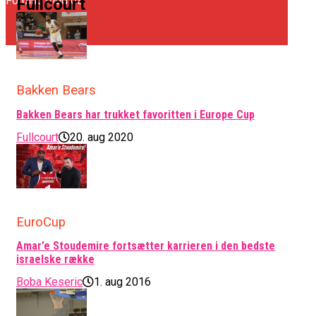
Forbind med os
Fullcourt
Bakken Bears
Bakken Bears har trukket favoritten i Europe Cup
Fullcourt
20. aug 2020
EuroCup
Amar’e Stoudemire fortsætter karrieren i den bedste
israelske række
Boba Keseric
1. aug 2016