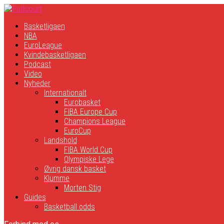
Basketligaen
NBA
EuroLeague
Kvindebasketligaen
Podcast
Video
Nyheder
Internationalt
Eurobasket
FIBA Europe Cup
Champions League
EuroCup
Landshold
FIBA World Cup
Olympiske Lege
Øvrig dansk basket
Klumme
Morten Stig
Guides
Basketball odds