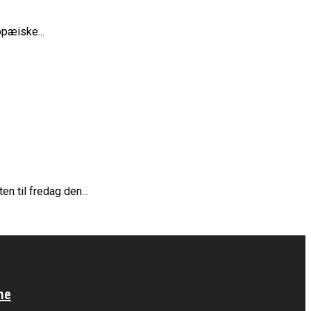
opæiske...
n til fredag den...
ne