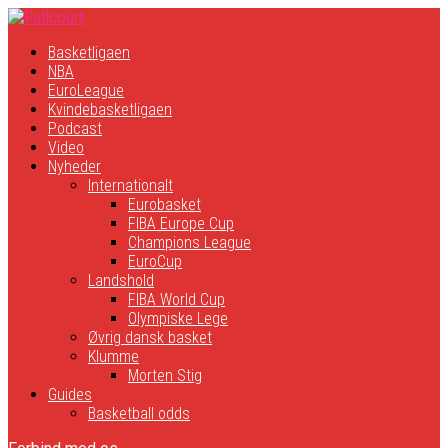
Basketligaen
NBA
EuroLeague
Kvindebasketligaen
Podcast
Video
Nyheder
Internationalt
Eurobasket
FIBA Europe Cup
Champions League
EuroCup
Landshold
FIBA World Cup
Olympiske Lege
Øvrig dansk basket
Klumme
Morten Stig
Guides
Basketball odds