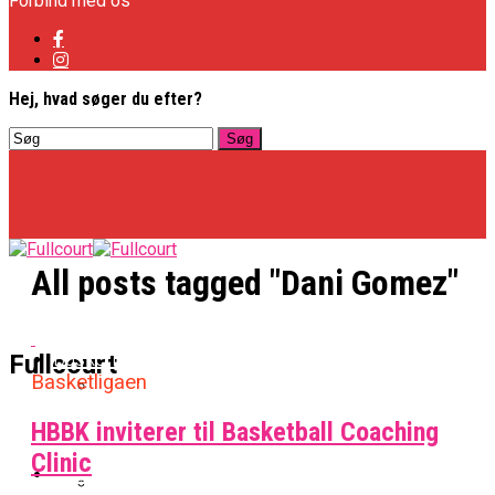
Forbind med os
Hej, hvad søger du efter?
All posts tagged "Dani Gomez"
Basketligaen
Fullcourt
Basketligaen
HBBK inviterer til Basketball Coaching
Officielt: Vejen Gafler Dansker Hos Rabbits
Clinic
NBA