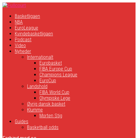
Basketligaen
NBA
EuroLeague
Kvindebasketligaen
Podcast
Video
Nyheder
Internationalt
Eurobasket
FIBA Europe Cup
Champions League
EuroCup
Landshold
FIBA World Cup
Olympiske Lege
Øvrig dansk basket
Klumme
Morten Stig
Guides
Basketball odds