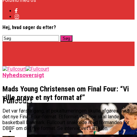
Forbind med os
Hej, hvad søger du efter?
Nyhedsoversigt
Mads Young Christensen om Final Four: “Vi
ville prøve et nyt format af”
Basketligaen
Fullcourt
Det var første gang, at pokalturneringen skulle afgøres med
det nye Final Four-format. Et format, der lige skal lande i
basketball Danmark. Fullcourt snakkede med formanden for
DBBF om det nye format. Se interviewet i artiklen.
NBA