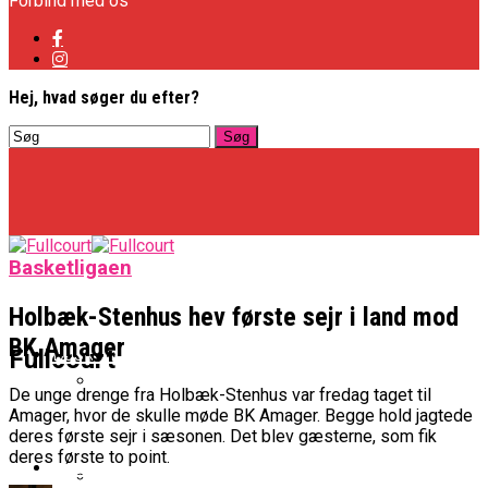
Forbind med os
Hej, hvad søger du efter?
Basketligaen
Holbæk-Stenhus hev første sejr i land mod
BK Amager
Basketligaen
Fullcourt
De unge drenge fra Holbæk-Stenhus var fredag taget til
Amager, hvor de skulle møde BK Amager. Begge hold jagtede
Officielt: Vejen Gafler Dansker Hos Rabbits
deres første sejr i sæsonen. Det blev gæsterne, som fik
deres første to point.
NBA