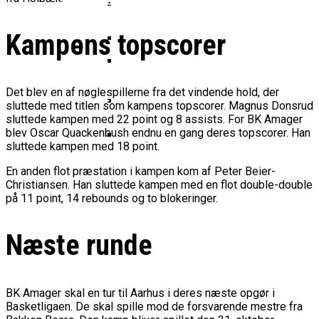
Basketball Klub Rykker Op I
Basketball Champions League
Vanvittigt Overtidsdrama Mod
Imponerede Stort I Debut I Youth
Basketligaen
Bakken Bears Åbner FIBA Europe
USA
Champions League
Cup Med Smalt Nederlag
Basketball-OL 2024: Se
Kampens topscorer
Grupperne Og Sæt Krydser I Din
Danske Tobias Jensen Fik
Kalender
Medlemstal I Dansk Basket Boomer:
Spilletid I Testkamp Mod
Bakken Bears Skuffede Og
Det blev en af nøglespillerne fra det vindende hold, der
Fremgang For 12. År I Træk
Portland Trail Blazers
sluttede med titlen som kampens topscorer. Magnus Donsrud
Misser Champions League-
sluttede kampen med 22 point og 8 assists. For BK Amager
Gruppespil
Medie: Lebron James Vil Stå I
blev Oscar Quackenbush endnu en gang deres topscorer. Han
Spidsen For USA Ved OL 2024
sluttede kampen med 18 point.
Danske Tobias Jensen Skal Møde
En anden flot præstation i kampen kom af Peter Beier-
Portland Trail Blazers I NBA-
Christiansen. Han sluttede kampen med en flot double-double
Kamp
på 11 point, 14 rebounds og to blokeringer.
Næste runde
BK Amager skal en tur til Aarhus i deres næste opgør i
Basketligaen. De skal spille mod de forsvarende mestre fra