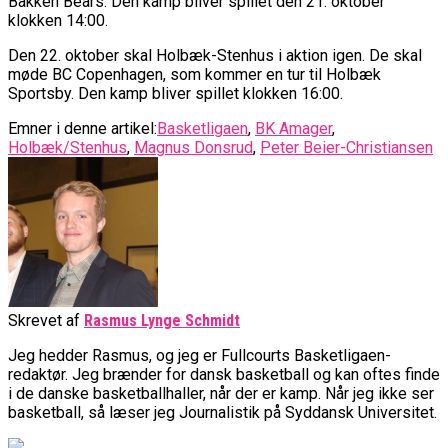
Bakken Bears. Den kamp bliver spillet den 21. oktober
klokken 14:00.
Den 22. oktober skal Holbæk-Stenhus i aktion igen. De skal
møde BC Copenhagen, som kommer en tur til Holbæk
Sportsby. Den kamp bliver spillet klokken 16:00.
Emner i denne artikel:
Basketligaen
,
BK Amager
,
Holbæk/Stenhus
,
Magnus Donsrud
,
Peter Beier-Christiansen
Skrevet af
Rasmus Lynge Schmidt
Jeg hedder Rasmus, og jeg er Fullcourts Basketligaen-
redaktør. Jeg brænder for dansk basketball og kan oftes finde
i de danske basketballhaller, når der er kamp. Når jeg ikke ser
basketball, så læser jeg Journalistik på Syddansk Universitet.