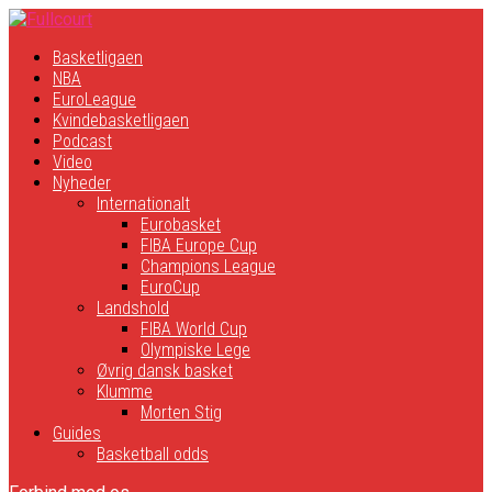
Basketligaen
NBA
EuroLeague
Kvindebasketligaen
Podcast
Video
Nyheder
Internationalt
Eurobasket
FIBA Europe Cup
Champions League
EuroCup
Landshold
FIBA World Cup
Olympiske Lege
Øvrig dansk basket
Klumme
Morten Stig
Guides
Basketball odds