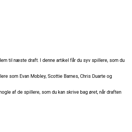
m til næste draft. I denne artikel får du syv spillere, som du
llere som Evan Mobley, Scottie Barnes, Chris Duarte og
rope Cup
finale
nogle af de spillere, som du kan skrive bag øret, når draften
or Fremtiden”
n
vartfinale
kation