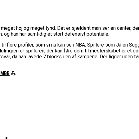
er meget høj og meget tynd. Det er sjældent man ser en center, de
n, og han har samtidig et stort defensivt potentiale.
il flere profiler, som vi nu kan se i NBA. Spillere som Jalen S
mgren er spilleren, der kan føre dem til mesterskabet er et god
 forsvar, da han lavede 7 blocks i en af kampene. Der ligger uden
gMBB
💪