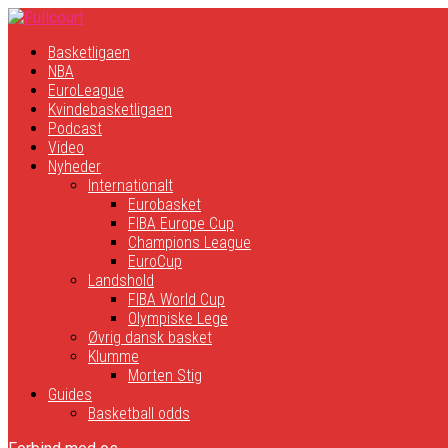
Basketligaen
NBA
EuroLeague
Kvindebasketligaen
Podcast
Video
Nyheder
Internationalt
Eurobasket
FIBA Europe Cup
Champions League
EuroCup
Landshold
FIBA World Cup
Olympiske Lege
Øvrig dansk basket
Klumme
Morten Stig
Guides
Basketball odds