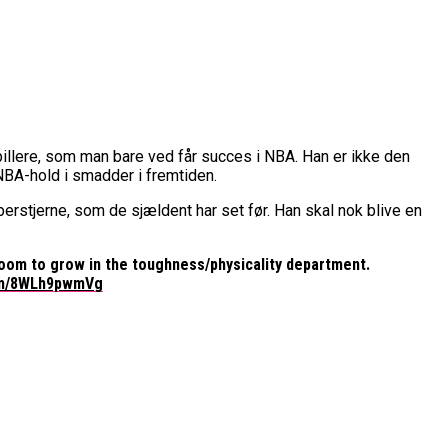
spillere, som man bare ved får succes i NBA. Han er ikke den
 NBA-hold i smadder i fremtiden.
perstjerne, som de sjældent har set før. Han skal nok blive en
room to grow in the toughness/physicality department.
com/8WLh9pwmVg