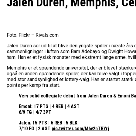
Jalen Duren, Memphis, Ce
Foto: Flickr – Rivals.com
Jalen Duren ser ud til at blive den yngste spiller i næste års 
sammenligninger i luften som Bam Adebayo og Dwight Howard. 
ham. Han er et fysisk monster med ekstremt lange arme, hvilke
Memphis er et spændende universitet, der er blevet stærkere
også en anden spændende spiller, der kan blive valgt i toppen 
med stor sandsynlighed et lottery-valg. Han er startet stærk d
points per kamp fra start.
Very solid collegiate debut from Jalen Duren & Emoni B
Emoni: 17 PTS | 4 REB | 4 AST
6/9 FG | 4/7 3PT
Jalen: 15 PTS | 6 REB | 5 BLK
7/10 FG | 2 AST
pic.twitter.com/M6v2nTBYrj