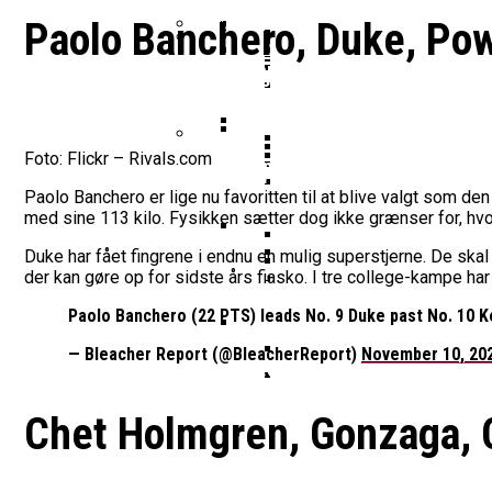
Vildt Comeback Og Tre
Morten Stig Jensen Om
Dansk Tenerife-Talent
Klumme
Paolo Banchero, Duke, Po
EuroLeague Udvider Til
Morten Stig
Wembanyamas EM-Deltagelse
Ekstra Bladet Har Købt Rett
Her Er Den Georgiske 
Oprustningen Begynder: Serbisk S
VM’s All Star-Hold Offe
Bakken Bears Skuffer I
To Tidligere Basketlig
Noah Nørgaard Og Tener
Mere Europæisk Topbask
Foto: Flickr – Rivals.com
Danmarks Kvindelandshold 
BørneBasketFonden Sender 
EuroLeague-Udvidelse Vækker Bek
Tyskland Er Verdensme
Bakken Bears Åbner FI
Paolo Banchero er lige nu favoritten til at blive valgt som de
Breaking: Team USA Sa
Dansk Tenerife-Stortal
med sine 113 kilo. Fysikken sætter dog ikke grænser for, hvor
ALBA Berlin Siger Farv
Duke har fået fingrene i endnu en mulig superstjerne. De ska
Fra Drøm Til Virkelighed: V
der kan gøre op for sidste års fiasko. I tre college-kampe ha
Canada Vinder VM-Bron
Basketball-OL 2024: Se
Bakken Bears Skuffede
Paolo Banchero (22 PTS) leads No. 9 Duke past No. 10 
Danske Tobias Jensen F
— Bleacher Report (@BleacherReport)
November 10, 20
Medlemstal I Dansk Basket 
Medie: Lebron James V
Chet Holmgren, Gonzaga, 
Danske Tobias Jensen 