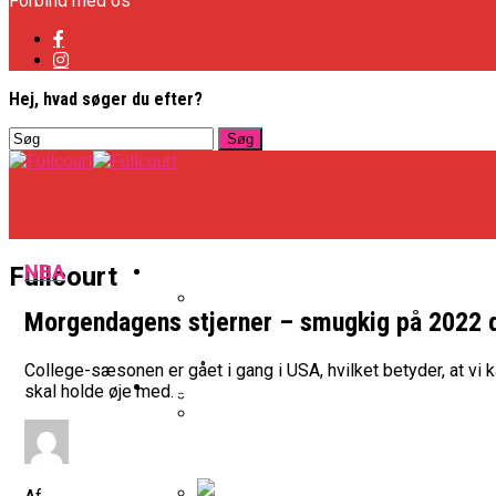
Forbind med os
Hej, hvad søger du efter?
Basketligaen
NBA
Fullcourt
Morgendagens stjerner – smugkig på 2022 
Officielt: Vejen Gafler Dansker H
College-sæsonen er gået i gang i USA, hvilket betyder, at vi 
NBA
skal holde øje med.
BK Vejen Opruster: Amerikansk P
Warriors Forlænger Med Succes