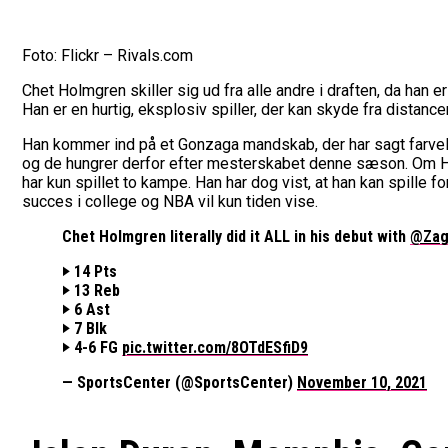
Foto: Flickr – Rivals.com
Chet Holmgren skiller sig ud fra alle andre i draften, da han 
Han er en hurtig, eksplosiv spiller, der kan skyde fra distance
Han kommer ind på et Gonzaga mandskab, der har sagt farvel t
og de hungrer derfor efter mesterskabet denne sæson. Om Hol
har kun spillet to kampe. Han har dog vist, at han kan spille
succes i college og NBA vil kun tiden vise.
Chet Holmgren literally did it ALL in his debut with
@Za
‣ 14 Pts
‣ 13 Reb
‣ 6 Ast
‣ 7 Blk
‣ 4-6 FG
pic.twitter.com/8OTdESfiD9
— SportsCenter (@SportsCenter)
November 10, 2021