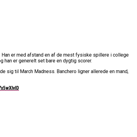
belt Overtidsdrama
nge OL Nogensinde”
ropas Største Scene
Billet
es Mål Er At Vinde Turneringen”
Klub
Til Sommer
ne
u. Han er med afstand en af de mest fysiske spillere i college
ue
g han er generelt set bare en dygtig scorer.
League
rede sig til March Madness. Banchero ligner allerede en mand,
7x5wXlvID