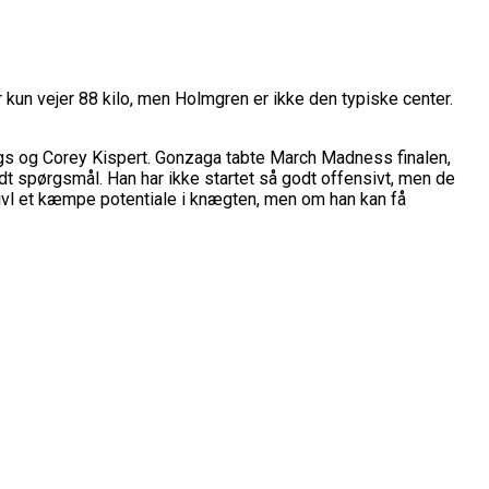
r kun vejer 88 kilo, men Holmgren er ikke den typiske center.
uggs og Corey Kispert. Gonzaga tabte March Madness finalen,
t spørgsmål. Han har ikke startet så godt offensivt, men de
 tvivl et kæmpe potentiale i knægten, men om han kan få