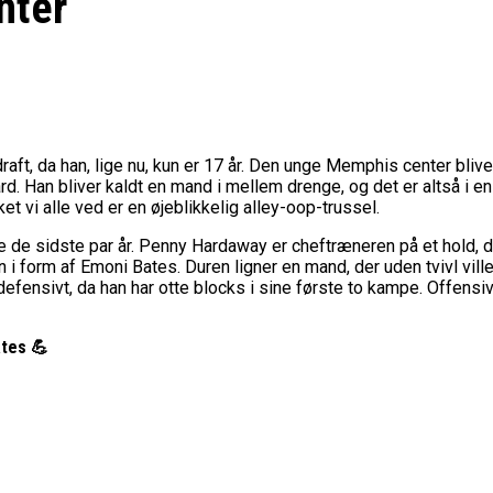
nter
draft, da han, lige nu, kun er 17 år. Den unge Memphis center blive
Han bliver kaldt en mand i mellem drenge, og det er altså i en 
t vi alle ved er en øjeblikkelig alley-oop-trussel.
 de sidste par år. Penny Hardaway er cheftræneren på et hold, 
i form af Emoni Bates. Duren ligner en mand, der uden tvivl ville 
efensivt, da han har otte blocks i sine første to kampe. Offensivt
ates 💪