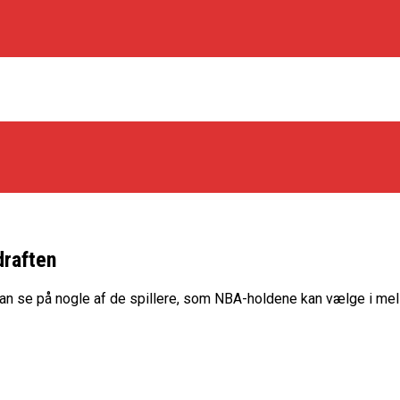
draften
os Rabbits
kan se på nogle af de spillere, som NBA-holdene kan vælge i melle
oint Guard På Plads
træner