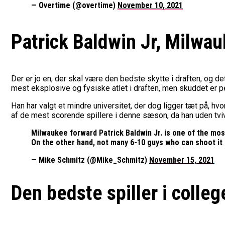
— Overtime (@overtime)
November 10, 2021
Patrick Baldwin Jr, Milwa
Der er jo en, der skal være den bedste skytte i draften, og d
mest eksplosive og fysiske atlet i draften, men skuddet er p
Han har valgt et mindre universitet, der dog ligger tæt på, hv
af de mest scorende spillere i denne sæson, da han uden tvivl b
Milwaukee forward Patrick Baldwin Jr. is one of the mos
On the other hand, not many 6-10 guys who can shoot it 
— Mike Schmitz (@Mike_Schmitz)
November 15, 2021
Den bedste spiller i colleg