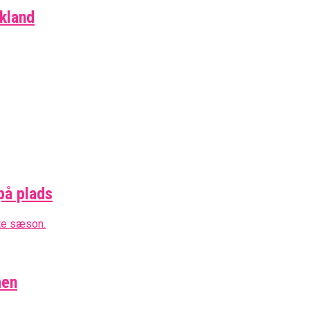
skland
på plads
aen