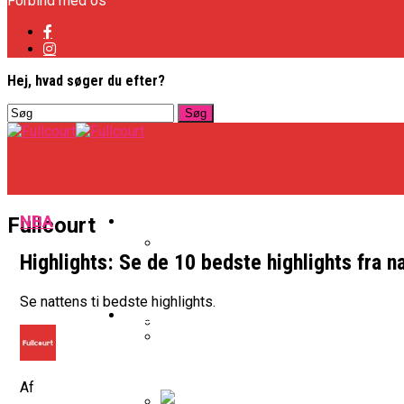
Forbind med os
Hej, hvad søger du efter?
Basketligaen
NBA
Fullcourt
Highlights: Se de 10 bedste highlights fra n
Officielt: Vejen Gafler Dansker H
Se nattens ti bedste highlights.
NBA
BK Vejen Opruster: Amerikansk P
Warriors Forlænger Med Succes
Af