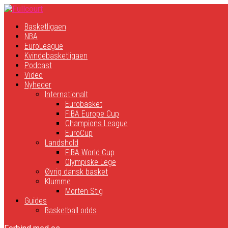
Basketligaen
NBA
EuroLeague
Kvindebasketligaen
Podcast
Video
Nyheder
Internationalt
Eurobasket
FIBA Europe Cup
Champions League
EuroCup
Landshold
FIBA World Cup
Olympiske Lege
Øvrig dansk basket
Klumme
Morten Stig
Guides
Basketball odds