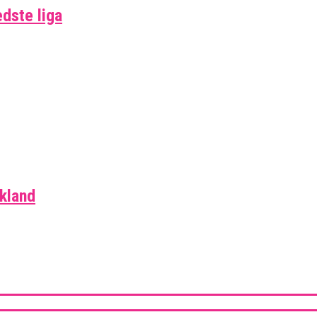
edste liga
skland