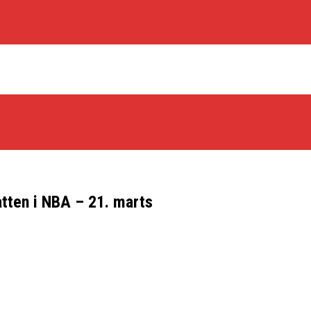
atten i NBA – 21. marts
os Rabbits
oint Guard På Plads
træner