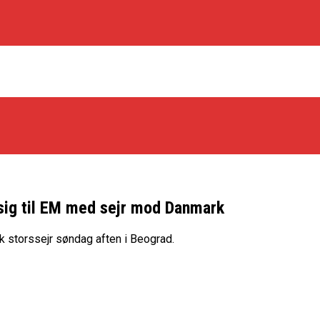
 sig til EM med sejr mod Danmark
os Rabbits
k storssejr søndag aften i Beograd.
oint Guard På Plads
træner