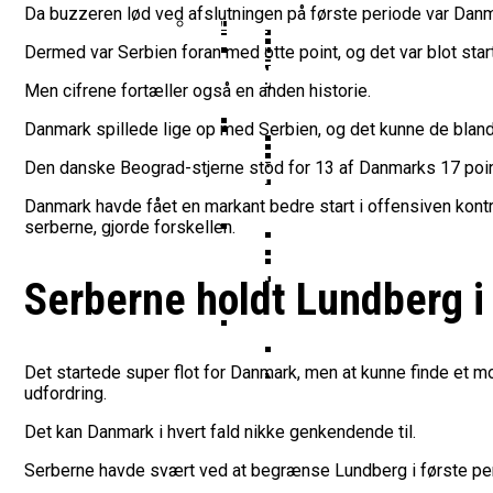
Vildt Comeback Og Tre
Morten Stig Jensen Om
Da buzzeren lød ved afslutningen på første periode var Da
Dansk Tenerife-Talent
Klumme
EuroLeague Udvider Til
Morten Stig
Dermed var Serbien foran med otte point, og det var blot star
Wembanyamas EM-Deltagelse
Ekstra Bladet Har Købt Rett
Her Er Den Georgiske 
VM’s All Star-Hold Offe
Men cifrene fortæller også en anden historie.
Bakken Bears Skuffer I
To Tidligere Basketlig
Noah Nørgaard Og Tener
Danmark spillede lige op med Serbien, og det kunne de blandt
Mere Europæisk Topbask
Danmarks Kvindelandshold 
Den danske Beograd-stjerne stod for 13 af Danmarks 17 point 
BørneBasketFonden Sender 
Tyskland Er Verdensme
Bakken Bears Åbner FI
Breaking: Team USA Sa
Danmark havde fået en markant bedre start i offensiven kon
Dansk Tenerife-Stortal
ALBA Berlin Siger Farv
serberne, gjorde forskellen.
Fra Drøm Til Virkelighed: V
Canada Vinder VM-Bron
Serberne holdt Lundberg i 
Basketball-OL 2024: Se
Bakken Bears Skuffede
Danske Tobias Jensen F
Medlemstal I Dansk Basket 
Det startede super flot for Danmark, men at kunne finde et 
Medie: Lebron James V
udfordring.
Danske Tobias Jensen 
Det kan Danmark i hvert fald nikke genkendende til.
Serberne havde svært ved at begrænse Lundberg i første per