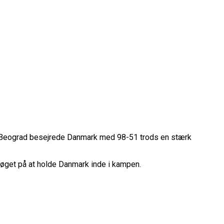
rope Cup
e i Beograd besejrede Danmark med 98-51 trods en stærk
finale
rsøget på at holde Danmark inde i kampen.
or Fremtiden”
n
vartfinale
kation