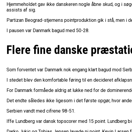
Hjemmeholdet gav ikke danskeren nogle åbne skud, og i søgen
assists af sig.
Partizan Beograd-stjernens pointproduktion gik i stå, men i 
I pausen var Danmark bagud med 50-28.
Flere fine danske præstat
Som forventet var Danmark nok engang klart bagud mod Serbie
I stedet blev den komfortable føring til en decideret afklapsn
For Danmark formåede aldrig at lukke ned for de dominerende 
Det endte således ikke ligesom i det første opgør, hvor ande
Serbien vandt med cifrene 98-51.
Iffe Lundberg var dansk topscorer med 15 point. Lundberg b
Darko Jukic og Tobias Jensen lavede ni point. Kevin Larsen f