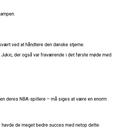
belt Overtidsdrama
nge OL Nogensinde”
ropas Største Scene
 kampen.
Billet
es Mål Er At Vinde Turneringen”
Klub
svært ved at håndtere den danske stjerne.
Til Sommer
 Jukic, der også var fraværende i det første møde med
ue
League
uden deres NBA-spillere – må siges at være en enorm
 – havde de meget bedre succes med netop dette.