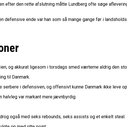
 efter den rette afslutning måtte Lundberg ofte søge aflevering
den defensive ende var han som så mange gange før i landsholdsr
ioner
n, og akkurat ligesom i torsdags smed værterne aldrig den store
ing til Danmark.
serbere i defensiven, og offensivt kunne Danmark ikke leve op t
n halvleg var markant mere jævnbyrdig.
idrog også med seks rebounds, seks assists og et enkelt steal.
ulgte op med otte point.