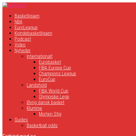
Basketligaen
NBA
EuroLeague
Kvindebasketligaen
Podcast
Video
Nyheder
Internationalt
Eurobasket
FIBA Europe Cup
Champions League
EuroCup
Landshold
FIBA World Cup
Olympiske Lege
Øvrig dansk basket
Klumme
Morten Stig
Guides
Basketball odds