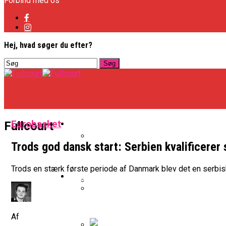
Forbind med os
Hej, hvad søger du efter?
Basketligaen
Eurobasket
Fullcourt
Trods god dansk start: Serbien kvalificerer
Officielt: Vejen Gafler Dansker H
Trods en stærk første periode af Danmark blev det en serbis
NBA
BK Vejen Opruster: Amerikansk P
Warriors Forlænger Med Succes
Af