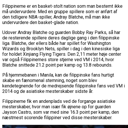
Filippinerne er en basket-stolt nation som man bestemt ikke
må undervurdere. Med en gruppe spillere som er anført af
den tidligere NBA-spiller, Andray Blatche, må man ikke
undervurdere den basket-glade nation.
Udover Andray Blatche og guarden Bobby Ray Parks, så har
de resterende spillere deres daglige gang i den filippinske
liga. Blatche, der ellers både har spillet for Washington
Wizards og Brooklyn Nets, spiller i dag i den kinesiske liga
for holdet Xinjiang Flying Tigers. Den 2,11 meter høje center
var også Filippinernes store stjerne ved VM i 2014, hvor
Blatche snittede 21.2 point per kamp og 13.8 rebounds.
På hjemmebanen i Manila, kan de filippinske fans hurtigt
skabe en fænomenal stemning, noget som blev
kendetegnende for de medrejsende filippinske fans ved VM i
2014 og de asiatiske mesterskaber sidste år.
Filippinerne fik en andenplads ved de forgange asiatiske
mesterskaber, hvor man især fik øjnene op for guarden
Jayson Castro, som var med sine 16.3 point per kamp, den
næstmest scorende filippiner ved disse mesterskaber.