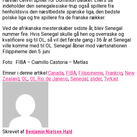
Hannah Celvin spiller for Dominion Basket. Ellers så
indeholder den senegalesiske-trup også spillere fra
henholdsvis den næstbedste spanske liga, den bedste
polske liga og tre spillere fra de franske rækker.
Ved de afrikanske mesterskaber sidste år, blev Senegal
nummer fire. Hvis Senegal skulle gå hen og overraske og
kvalificere sig til OL, så vil det første gang i 36 år at Senegal
ville komme med til OL. Senegal åbner mod værtsnationen
Filippinerne den 5. juni.
Foto: FIBA – Ciamillo Castoria – Metlas
Emner i denne artikel:
Canada
,
FIBA
,
Filippinerne
,
Frankrig
,
New
Zealand
,
OL
,
OL Rio de Janerio
,
Senegal
,
slider
,
Tyrkiet
Skrevet af
Benjamin Nielsen Hald