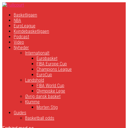
Basketligaen
NBA
EuroLeague
Kvindebasketligaen
Podcast
Video
Nyheder
Internationalt
Eurobasket
FIBA Europe Cup
Champions League
EuroCup
Landshold
FIBA World Cup
Olympiske Lege
Øvrig dansk basket
Klumme
Morten Stig
Guides
Basketball odds