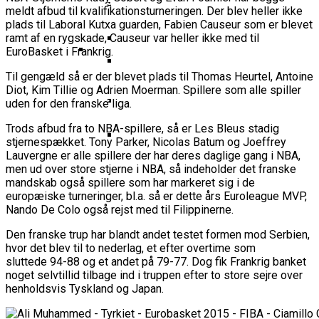
Basketball Klub Rykker Op I
Basketball Champions League
Vanvittigt Overtidsdrama Mod
Imponerede Stort I Debut I Youth
meldt afbud til kvalifikationsturneringen. Der blev heller ikke
Basketligaen
Bakken Bears Åbner FIBA Europe
USA
plads til Laboral Kutxa guarden, Fabien Causeur som er blevet
Champions League
Cup Med Smalt Nederlag
Basketball-OL 2024: Se
ramt af en rygskade, Causeur var heller ikke med til
Grupperne Og Sæt Krydser I Din
EuroBasket i Frankrig.
Danske Tobias Jensen Fik
Kalender
Til gengæld så er der blevet plads til Thomas Heurtel, Antoine
Medlemstal I Dansk Basket Boomer:
Spilletid I Testkamp Mod
Bakken Bears Skuffede Og
Diot, Kim Tillie og Adrien Moerman. Spillere som alle spiller
Fremgang For 12. År I Træk
Portland Trail Blazers
uden for den franske liga.
Misser Champions League-
Gruppespil
Trods afbud fra to NBA-spillere, så er Les Bleus stadig
Medie: Lebron James Vil Stå I
stjernespækket. Tony Parker, Nicolas Batum og Joeffrey
Spidsen For USA Ved OL 2024
Lauvergne er alle spillere der har deres daglige gang i NBA,
Danske Tobias Jensen Skal Møde
men ud over store stjerne i NBA, så indeholder det franske
Portland Trail Blazers I NBA-
mandskab også spillere som har markeret sig i de
europæiske turneringer, bl.a. så er dette års Euroleague MVP,
Kamp
Nando De Colo også rejst med til Filippinerne.
Den franske trup har blandt andet testet formen mod Serbien,
hvor det blev til to nederlag, et efter overtime som
sluttede 94-88 og et andet på 79-77. Dog fik Frankrig banket
noget selvtillid tilbage ind i truppen efter to store sejre over
henholdsvis Tyskland og Japan.