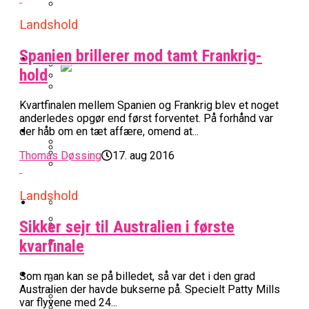
BK Vejen Opruster: Amerikansk Point
Landshold
Warriors Forlænger Med Succestræner
Guard På Plads
Spanien brillerer mod tamt Frankrig-
EuroLeague
hold
Miami Heat Smider Skandaleramt Spiller
Danskerne Imponerede Torsdag Aften I
Kvartfinalen mellem Spanien og Frankrig blev et noget
På Porten
Nu Står Det Klart: Den Dag Starter
anderledes opgør end først forventet. På forhånd var
EuroLeague
Kvindebasketligaen
Basketligaen
der håb om en tæt affære, omend at...
Thomas Døssing
17. aug 2016
Stjerne Akut Opereret: Misser Nøglekampe
College Er Slut: Frida Formann Fortsætter
Anders Sommer Scorer Kæmpe Trænerjob
Værløse-Komet Skifter Til Den Bedste
Karrieren I Schweiz
Landshold
I EuroLeague
Podcast
Spanske Række
Sikker sejr til Australien i første
All-Star Guard Nærmer Sig Comeback
kvarfinale
Efter Uhyggelig Skade
Podcast: “Med Lars Og Torben Som
Efter ‘The Double’: Kvindebasketligaens
Sølv Til Tobias Jensen: Bayern Er Tysk
Trænere, Gav Man Sig 100 Procent”
Officielt: Bakken Skal Spille Champions
MVP Rykker Til Sverige
Video
Mester Efter To Missede Ulm-Matchbolde
Som man kan se på billedet, så var det i den grad
League-Kvalifikation
Australien der havde bukserne på. Specielt Patty Mills
var flyvene med 24...