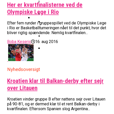
Basketball Klub Rykker Op I
Basketball Champions League
Vanvittigt Overtidsdrama Mod
Imponerede Stort I Debut I Youth
Her er kvartfinalisterne ved de
Basketligaen
Bakken Bears Åbner FIBA Europe
USA
Champions League
Olympiske Lege i Rio
Cup Med Smalt Nederlag
Basketball-OL 2024: Se
Grupperne Og Sæt Krydser I Din
Efter fem runder i gruppespillet ved de Olympiske Lege
Danske Tobias Jensen Fik
Kalender
i Rio er Basketballturneringen nået til det punkt, hvor det
Medlemstal I Dansk Basket Boomer:
Spilletid I Testkamp Mod
Bakken Bears Skuffede Og
bliver rigtig spændende. Nemlig kvartfinalen...
Fremgang For 12. År I Træk
Portland Trail Blazers
Misser Champions League-
Boba Keseric
16. aug 2016
Gruppespil
Medie: Lebron James Vil Stå I
Spidsen For USA Ved OL 2024
Danske Tobias Jensen Skal Møde
Portland Trail Blazers I NBA-
Nyhedsoversigt
Kamp
Kroatien klar til Balkan-derby efter sejr
over Litauen
Kroatien vinder gruppe B efter nattens sejr over Litauen
på 90-81, og er dermed klar til et rent Balkan-derby i
kvartfinalen. Eftersom Spanien slog Argentina...