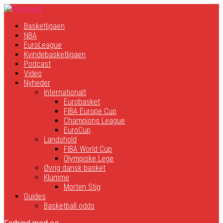
Basketligaen
NBA
EuroLeague
Kvindebasketligaen
Podcast
Video
Nyheder
Internationalt
Eurobasket
FIBA Europe Cup
Champions League
EuroCup
Landshold
FIBA World Cup
Olympiske Lege
Øvrig dansk basket
Klumme
Morten Stig
Guides
Basketball odds