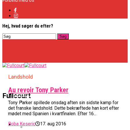
Forbind med os
Hej, hvad søger du efter?
Landshold
Au revoir Tony Parker
Basketligaen
Fullcourt
Tony Parker spillede onsdag aften sin sidste kamp for
det franske landshold. Dette bekræftede han kort efter
Officielt: Vejen Gafler Dansker Hos Rabbits
mødet med Spanien i kvartfinalen. Efter 16...
NBA
Boba Keseric
17. aug 2016