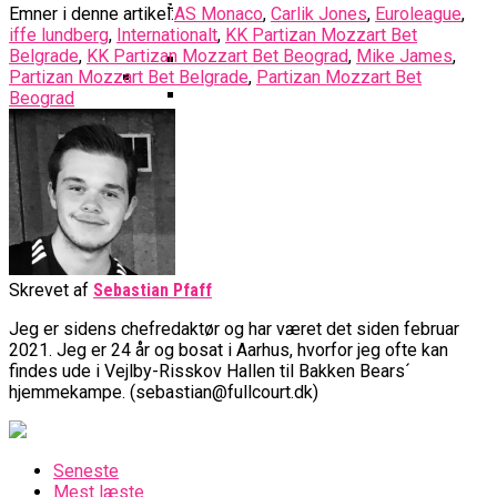
Basketball Klub Rykker Op I
Basketball Champions League
Vanvittigt Overtidsdrama Mod
Emner i denne artikel:
AS Monaco
,
Carlik Jones
,
Euroleague
,
Imponerede Stort I Debut I Youth
Basketligaen
Bakken Bears Åbner FIBA Europe
USA
iffe lundberg
,
Internationalt
,
KK Partizan Mozzart Bet
Champions League
Cup Med Smalt Nederlag
Basketball-OL 2024: Se
Belgrade
,
KK Partizan Mozzart Bet Beograd
,
Mike James
,
Partizan Mozzart Bet Belgrade
,
Partizan Mozzart Bet
Grupperne Og Sæt Krydser I Din
Beograd
Danske Tobias Jensen Fik
Kalender
Medlemstal I Dansk Basket Boomer:
Spilletid I Testkamp Mod
Bakken Bears Skuffede Og
Fremgang For 12. År I Træk
Portland Trail Blazers
Misser Champions League-
Gruppespil
Medie: Lebron James Vil Stå I
Spidsen For USA Ved OL 2024
Danske Tobias Jensen Skal Møde
Portland Trail Blazers I NBA-
Skrevet af
Sebastian Pfaff
Kamp
Jeg er sidens chefredaktør og har været det siden februar
2021. Jeg er 24 år og bosat i Aarhus, hvorfor jeg ofte kan
findes ude i Vejlby-Risskov Hallen til Bakken Bears´
hjemmekampe. (sebastian@fullcourt.dk)
Seneste
Mest læste