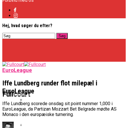
Forbind med os
Hej, hvad søger du efter?
EuroLeague
Iffe Lundberg runder flot milepæl i
EuroLeague
Basketligaen
Fullcourt
Iffe Lundberg scorede onsdag sit point nummer 1,000 i
EuroLeague, da Partizan Mozzart Bet Belgrade mødte AS
Officielt: Vejen Gafler Dansker Hos Rabbits
Monaco i den europæiske turnering.
NBA