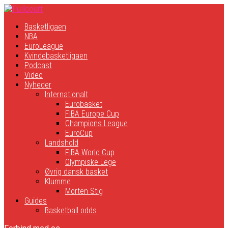
Basketligaen
NBA
EuroLeague
Kvindebasketligaen
Podcast
Video
Nyheder
Internationalt
Eurobasket
FIBA Europe Cup
Champions League
EuroCup
Landshold
FIBA World Cup
Olympiske Lege
Øvrig dansk basket
Klumme
Morten Stig
Guides
Basketball odds