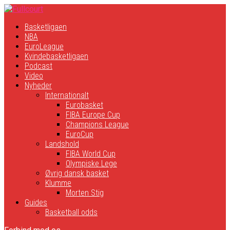
Basketligaen
NBA
EuroLeague
Kvindebasketligaen
Podcast
Video
Nyheder
Internationalt
Eurobasket
FIBA Europe Cup
Champions League
EuroCup
Landshold
FIBA World Cup
Olympiske Lege
Øvrig dansk basket
Klumme
Morten Stig
Guides
Basketball odds