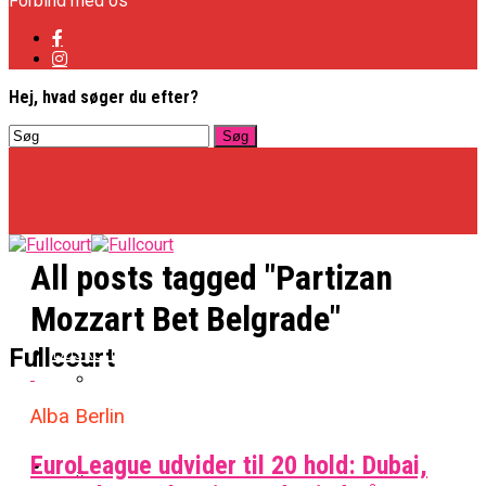
Forbind med os
Hej, hvad søger du efter?
All posts tagged "Partizan
Mozzart Bet Belgrade"
Basketligaen
Fullcourt
Alba Berlin
Officielt: Vejen Gafler Dansker Hos Rabbits
EuroLeague udvider til 20 hold: Dubai,
NBA