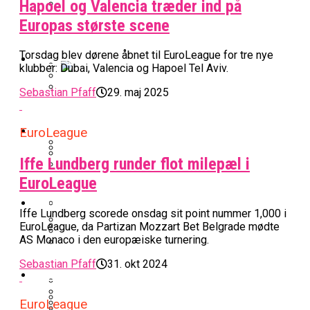
Hapoel og Valencia træder ind på
BK Vejen Opruster: Amerikansk Point
Europas største scene
Warriors Forlænger Med Succestræner
Guard På Plads
Torsdag blev dørene åbnet til EuroLeague for tre nye
EuroLeague
klubber: Dubai, Valencia og Hapoel Tel Aviv.
Miami Heat Smider Skandaleramt Spiller
Sebastian Pfaff
29. maj 2025
Danskerne Imponerede Torsdag Aften I
På Porten
Nu Står Det Klart: Den Dag Starter
EuroLeague
Kvindebasketligaen
Basketligaen
EuroLeague
Iffe Lundberg runder flot milepæl i
Stjerne Akut Opereret: Misser Nøglekampe
College Er Slut: Frida Formann Fortsætter
EuroLeague
Anders Sommer Scorer Kæmpe Trænerjob
Værløse-Komet Skifter Til Den Bedste
Karrieren I Schweiz
I EuroLeague
Podcast
Spanske Række
Iffe Lundberg scorede onsdag sit point nummer 1,000 i
EuroLeague, da Partizan Mozzart Bet Belgrade mødte
All-Star Guard Nærmer Sig Comeback
AS Monaco i den europæiske turnering.
Efter Uhyggelig Skade
Podcast: “Med Lars Og Torben Som
Efter ‘The Double’: Kvindebasketligaens
Sølv Til Tobias Jensen: Bayern Er Tysk
Sebastian Pfaff
31. okt 2024
Trænere, Gav Man Sig 100 Procent”
Officielt: Bakken Skal Spille Champions
MVP Rykker Til Sverige
Video
Mester Efter To Missede Ulm-Matchbolde
League-Kvalifikation
EuroLeague