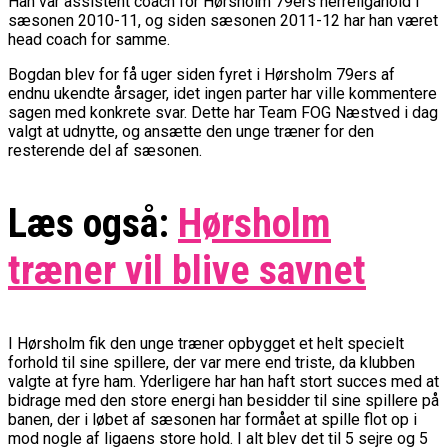
Han var assistent coach for Hørsholm 79ers herreligahold i
sæsonen 2010-11, og siden sæsonen 2011-12 har han været
head coach for samme.
Bogdan blev for få uger siden fyret i Hørsholm 79ers af
endnu ukendte årsager, idet ingen parter har ville kommentere
sagen med konkrete svar. Dette har Team FOG Næstved i dag
valgt at udnytte, og ansætte den unge træner for den
resterende del af sæsonen.
Læs også:
Hørsholm
træner vil blive savnet
I Hørsholm fik den unge træner opbygget et helt specielt
forhold til sine spillere, der var mere end triste, da klubben
valgte at fyre ham. Yderligere har han haft stort succes med at
bidrage med den store energi han besidder til sine spillere på
banen, der i løbet af sæsonen har formået at spille flot op i
mod nogle af ligaens store hold. I alt blev det til 5 sejre og 5