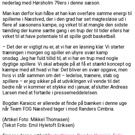
nederlag med Hørsholm 79ers i denne sæson.
Man kan derfor kun håbe at han kan overføre samme energi til
spillerne i Næstved, der i den grad har set magtesløse ud i
flere af sæsonens kampe, og virket til at mangle den sidste
tænding der kunne sætte gang i en trup der til tider ellers har
virket til at have potentiale til at spille godt basketball.
– Det der er vigtigt nu er, at vi har en løsning klar. Vi starter
træningen i morgen og spiller en uhyre svær kamp
onsdag. Jeg har fuld tillid til, at vi har en trup med nogle
dygtige spillere. Vi skal arbejde på at få et stærkt koncept og
kæmpe med alt hvad vi har. Det bliver en svær opgave, men
hvis vi står sammen om det – ledelse, trænere, stab og
spillere – er jeg sikker på at udviklingen vil vende til det
bedre når vi kommer et stykke ind i januar, afslutter Andreas
Larsen med at fortælle i pressemeddelelsen.
Bogdan Karaicic er allerede at finde på bænken i denne uge
når Team FOG Næstved tager i mod Randers Cimbria.
(Artikel Foto: Mikkel Thomasen)
(Tekst Foto: Emil Hyletoft Eriksen)