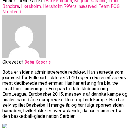
Emner i denne artikel:
Basketligaen
,
Bogdan Karaicic
,
Felix
Banobre
,
Hørsholm
,
Hørsholm 79'ers
,
næstved
,
Team FOG
Næstved
Skrevet af
Boba Keseric
Boba er sidens administrerende redaktør. Han startede som
journalist for Fullcourt i oktober 2010 og er i dag en af sidens
mest dedikerede medlemmer. Han har erfaring fra bla. tre
Final Four turneringer i Europas bedste klubturnering
EuroLeague, Eurobasket 2015, massevis af danske kampe og
finaler, samt både europæiske klub- og landskampe. Han har
selv spillet Basketball i mange år, og har fulgt sporten siden
barnsben, hvilket ikke er overraskende, da han stammer fra
den basketball-glade nation Serbien.