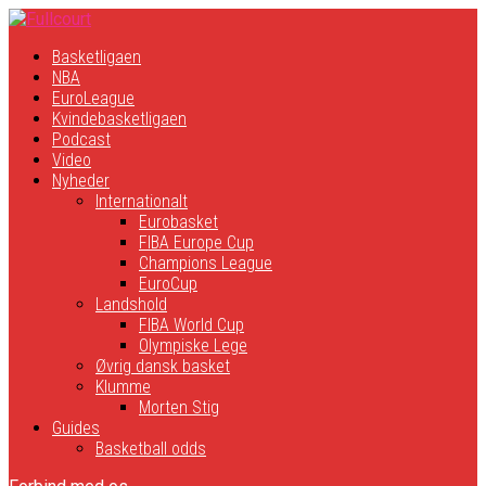
Basketligaen
NBA
EuroLeague
Kvindebasketligaen
Podcast
Video
Nyheder
Internationalt
Eurobasket
FIBA Europe Cup
Champions League
EuroCup
Landshold
FIBA World Cup
Olympiske Lege
Øvrig dansk basket
Klumme
Morten Stig
Guides
Basketball odds