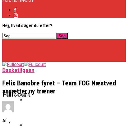
Forbind med os
Hej, hvad søger du efter?
Basketligaen
Felix Banobre fyret – Team FOG Næstved
ansætter ny træner
Basketligaen
Fullcourt
Officielt: Vejen Gafler Dansker Hos Rabbits
Af
NBA