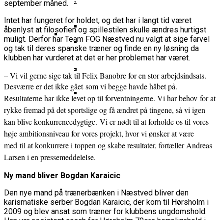
Basketball Klub Rykker Op I
Basketball Champions League
Vanvittigt Overtidsdrama Mod
september måned.
Imponerede Stort I Debut I Youth
Basketligaen
Bakken Bears Åbner FIBA Europe
USA
Champions League
Intet har fungeret for holdet, og det har i langt tid været
Cup Med Smalt Nederlag
Basketball-OL 2024: Se
åbenlyst at filosofien og spillestilen skulle ændres hurtigst
Grupperne Og Sæt Krydser I Din
muligt. Derfor har Team FOG Næstved nu valgt at sige farvel
Danske Tobias Jensen Fik
Kalender
og tak til deres spanske træner og finde en ny løsning da
Medlemstal I Dansk Basket Boomer:
klubben har vurderet at det er her problemet har været.
Spilletid I Testkamp Mod
Bakken Bears Skuffede Og
Fremgang For 12. År I Træk
Portland Trail Blazers
Misser Champions League-
– Vi vil gerne sige tak til Felix Banobre for en stor arbejdsindsats.
Gruppespil
Desværre er det ikke gået
som vi begge havde håbet på.
Medie: Lebron James Vil Stå I
Resultaterne har ikke levet op til forventningerne. Vi har behov
for at
Spidsen For USA Ved OL 2024
rykke fremad på det sportslige og få ændret på tingene, så vi igen
Danske Tobias Jensen Skal Møde
kan blive konkurrencedygtige.
Vi er nødt til at forholde os til vores
Portland Trail Blazers I NBA-
høje ambitionsniveau for vores projekt, hvor vi ønsker at være
Kamp
med
til at konkurrere i toppen og skabe resultater, fortæller Andreas
Larsen i en pressemeddelelse.
Ny mand bliver Bogdan Karaicic
Den nye mand på trænerbænken i Næstved bliver den
karismatiske serber Bogdan Karaicic, der kom til Hørsholm i
2009 og blev ansat som træner for klubbens ungdomshold.