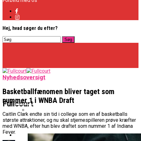
Forbind med os
Hej, hvad søger du efter?
Nyhedsoversigt
Basketballfænomen bliver taget som
nummer 1 i WNBA Draft
Basketligaen
Fullcourt
Caitlin Clark endte sin tid i college som en af basketballs
største attraktioner, og nu skal stjernespilleren prøve kræfter
Officielt: Vejen Gafler Dansker Hos Rabbits
med WNBA, efter hun blev draftet som nummer 1 af Indiana
Fever.
NBA