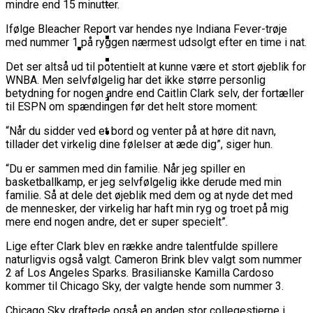
Basketball Klub Rykker Op I
League-Kvalifikation
Basketball Champions League
Vanvittigt Overtidsdrama Mod
mindre end 15 minutter.
Imponerede Stort I Debut I Youth
Basketligaen
Bakken Bears Åbner FIBA Europe
USA
Champions League
Ifølge Bleacher Report var hendes nye Indiana Fever-trøje
Cup Med Smalt Nederlag
Basketball-OL 2024: Se
med nummer 1 på ryggen nærmest udsolgt efter en time i nat.
Grupperne Og Sæt Krydser I Din
Danske Tobias Jensen Fik
Kalender
Det ser altså ud til potentielt at kunne være et stort øjeblik for
Medlemstal I Dansk Basket Boomer:
WNBA. Men selvfølgelig har det ikke større personlig
Spilletid I Testkamp Mod
Bakken Bears Skuffede Og
betydning for nogen andre end Caitlin Clark selv, der fortæller
Fremgang For 12. År I Træk
Portland Trail Blazers
Misser Champions League-
til ESPN om spændingen før det helt store moment:
Gruppespil
Medie: Lebron James Vil Stå I
“Når du sidder ved et bord og venter på at høre dit navn,
Spidsen For USA Ved OL 2024
tillader det virkelig dine følelser at æde dig”, siger hun.
Danske Tobias Jensen Skal Møde
“Du er sammen med din familie. Når jeg spiller en
Portland Trail Blazers I NBA-
basketballkamp, er jeg selvfølgelig ikke derude med min
Kamp
familie. Så at dele det øjeblik med dem og at nyde det med
de mennesker, der virkelig har haft min ryg og troet på mig
mere end nogen andre, det er super specielt”.
Lige efter Clark blev en række andre talentfulde spillere
naturligvis også valgt. Cameron Brink blev valgt som nummer
2 af Los Angeles Sparks. Brasilianske Kamilla Cardoso
kommer til Chicago Sky, der valgte hende som nummer 3.
Chicago Sky draftede også en anden stor collegestjerne i