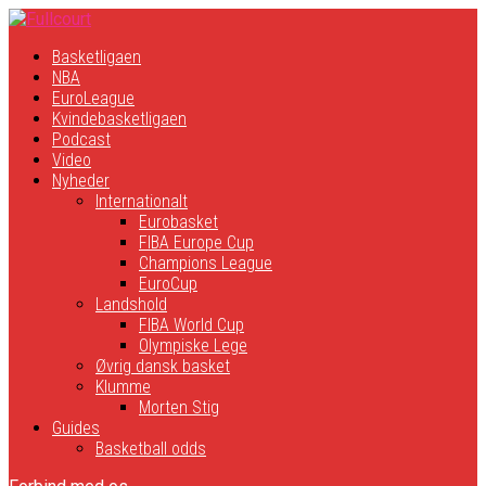
Basketligaen
NBA
EuroLeague
Kvindebasketligaen
Podcast
Video
Nyheder
Internationalt
Eurobasket
FIBA Europe Cup
Champions League
EuroCup
Landshold
FIBA World Cup
Olympiske Lege
Øvrig dansk basket
Klumme
Morten Stig
Guides
Basketball odds