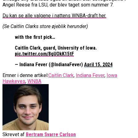
Angel Reese fra LSU, der blev taget som nummer 7.
Du kan se alle valgene i nattens WNBA-draft her.
(Se Caitlin Clarks store øjeblik herunder)
with the first pick…
Caitlin Clark, guard, University of Iowa.
pic.twitter.com/8gUOkK15tF
— Indiana Fever (@IndianaFever)
April 15, 2024
Emner i denne artikel:
Caitlin Clark
,
Indiana Fever
,
Iowa
Hawkeyes
,
WNBA
Skrevet af
Bertram Svarre Carlson