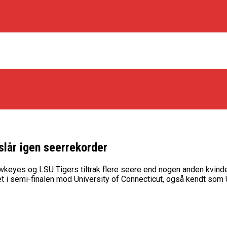
slår igen seerrekorder
os Rabbits
eyes og LSU Tigers tiltrak flere seere end nogen anden kvindeli
t i semi-finalen mod University of Connecticut, også kendt som
oint Guard På Plads
træner