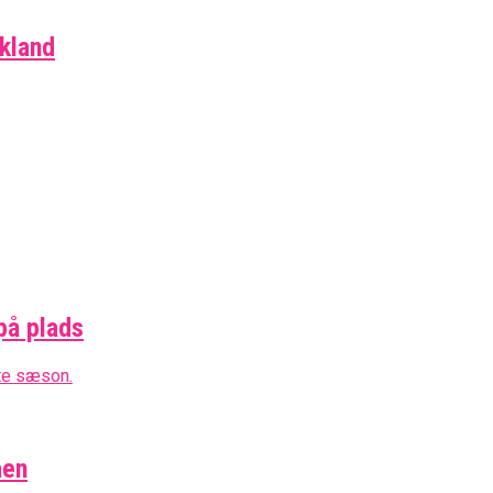
skland
på plads
aen