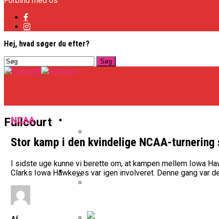
Forbind med os
Hej, hvad søger du efter?
Basketligaen
NCAA
Fullcourt
Stor kamp i den kvindelige NCAA-turnering 
Officielt: Vejen Gafler Dansker H
I sidste uge kunne vi berette om, at kampen mellem Iowa Hawk
NBA
Clarks Iowa Hawkeyes var igen involveret. Denne gang var de
BK Vejen Opruster: Amerikansk P
Warriors Forlænger Med Succes