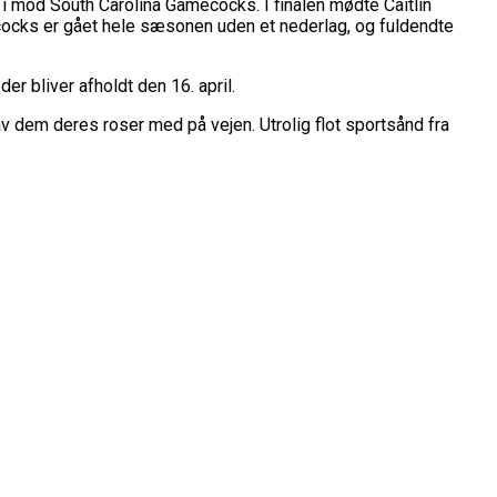
belt Overtidsdrama
i mod South Carolina Gamecocks. I finalen mødte Caitlin
nge OL Nogensinde”
cocks er gået hele sæsonen uden et nederlag, og fuldendte
ropas Største Scene
Billet
r bliver afholdt den 16. april.
es Mål Er At Vinde Turneringen”
v dem deres roser med på vejen. Utrolig flot sportsånd fra
Klub
Til Sommer
ue
League