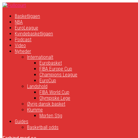
Basketligaen
NBA
EuroLeague
Kvindebasketligaen
Podcast
Video
Nyheder
Internationalt
Eurobasket
FIBA Europe Cup
Champions League
EuroCup
Landshold
FIBA World Cup
Olympiske Lege
Øvrig dansk basket
Klumme
Morten Stig
Guides
Basketball odds