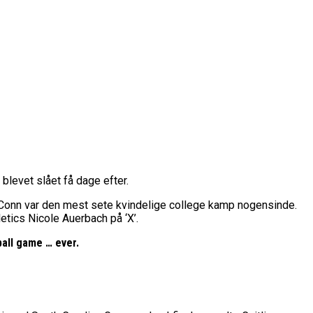
levet slået få dage efter.
rope Cup
finale
UConn var den mest sete kvindelige college kamp nogensinde.
tics Nicole Auerbach på ‘X’.
or Fremtiden”
all game … ever.
n
vartfinale
kation