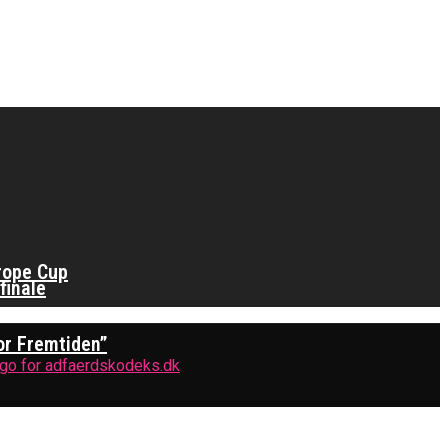
rope Cup
finale
or Fremtiden”
kation