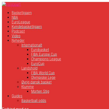
Basketligaen
NBA
EuroLeague
Kvindebasketligaen
Podcast
Video
Nyheder
Internationalt
Eurobasket
FIBA Europe Cup
Champions League
EuroCup
Landshold
FIBA World Cup
Olympiske Lege
Øvrig dansk basket
Klumme
Morten Stig
Guides
Basketball odds