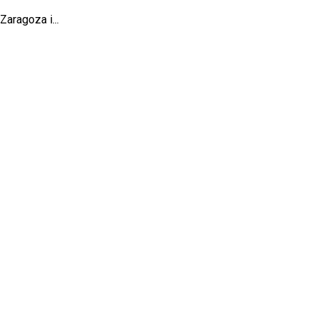
aragoza i...
ne