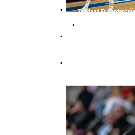
Tyskland Er Verdensme
Emilie Hesseldal Stopper P
Canada Vinder VM-Bron
Torsdag Jagter Noah Nørgaa
Wembanyamas EM-Deltagelse