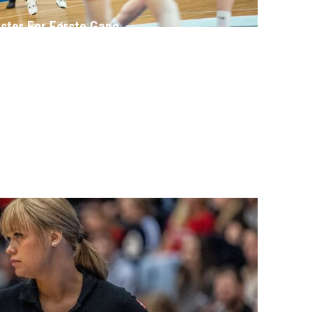
ster For Første Gang
å Landsholdet
ze Efter Vanvittigt Overtidsdrama Mod USA
rd Sensation Mod Mægtige Real Madrid I Spansk U18-K
 I Fare: Der Er Mange Usikkerheder Lige Nu