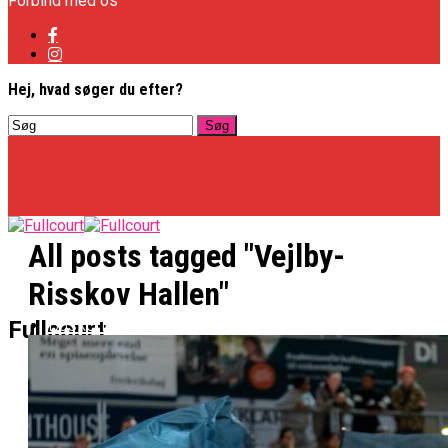
Forbind med os
Hej, hvad søger du efter?
All posts tagged "Vejlby-
Risskov Hallen"
Basketligaen
Fullcourt
Officielt: Vejen Gafler Dansker Hos Rabbits
NBA