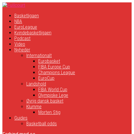
Basketligaen
NBA
EuroLeague
Kvindebasketligaen
Podcast
Video
Nyheder
Internationalt
Eurobasket
FIBA Europe Cup
Champions League
EuroCup
Landshold
FIBA World Cup
Olympiske Lege
Øvrig dansk basket
Klumme
Morten Stig
Guides
Basketball odds