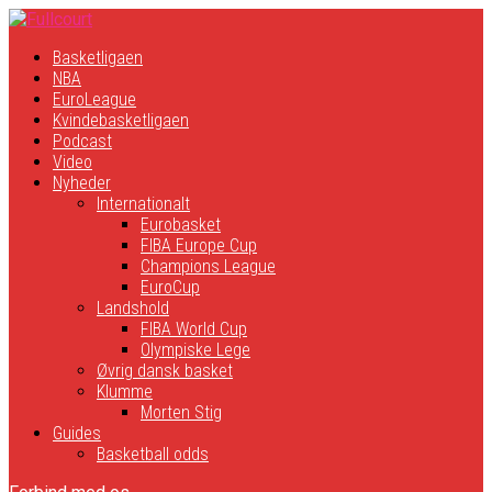
Basketligaen
NBA
EuroLeague
Kvindebasketligaen
Podcast
Video
Nyheder
Internationalt
Eurobasket
FIBA Europe Cup
Champions League
EuroCup
Landshold
FIBA World Cup
Olympiske Lege
Øvrig dansk basket
Klumme
Morten Stig
Guides
Basketball odds