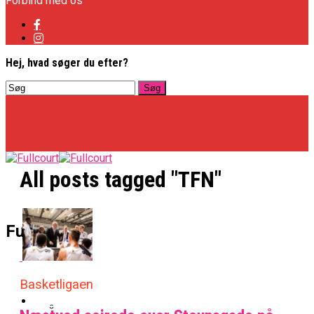
Forbind med os
Hej, hvad søger du efter?
All posts tagged "TFN"
Basketligaen
Fullcourt
Officielt: Vejen Gafler Dansker Hos Rabbits
Basketligaen
NBA